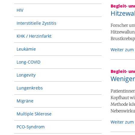
Begleit- u
HIV
Hitzewa
Interstitielle Zystitis
Forscher un
Hitzewallun
KHK / Herzinfarkt
Brustkrebsp
Leukämie
Weiter zum 
Long-COVID
Begleit- u
Longevity
Weniger
Lungenkrebs
Patientinne
Kopfhaut wi
Migräne
Methode könn
Nebenwirku
Multiple Sklerose
Weiter zum 
PCO-Syndrom