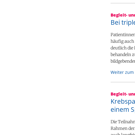
Begleit- u
Bei tri
Patientinnen
häufig auch 
deutlich di
behandeln zu
bildgebende
Weiter zum 
Begleit- u
Krebspat
einem 
Die Teilnah
Rahmen der 
auch langfri