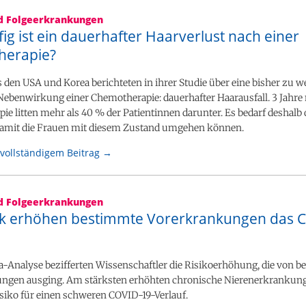
nd Folgeerkrankungen
ig ist ein dauerhafter Haarverlust nach einer
herapie?
 den USA und Korea berichteten in ihrer Studie über eine bisher zu w
Nebenwirkung einer Chemotherapie: dauerhafter Haarausfall. 3 Jahre
e litten mehr als 40 % der Patientinnen darunter. Es bedarf deshalb
 damit die Frauen mit diesem Zustand umgehen können.
vollständigem Beitrag →
nd Folgeerkrankungen
rk erhöhen bestimmte Vorerkrankungen das 
a-Analyse bezifferten Wissenschaftler die Risikoerhöhung, die von 
ngen ausging. Am stärksten erhöhten chronische Nierenerkrankun
siko für einen schweren COVID-19-Verlauf.