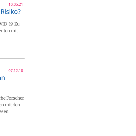
10.05.21
Risiko?
VID-19. Zu
enten mit
07.12.18
nn
che Forscher
en mit den
iesen