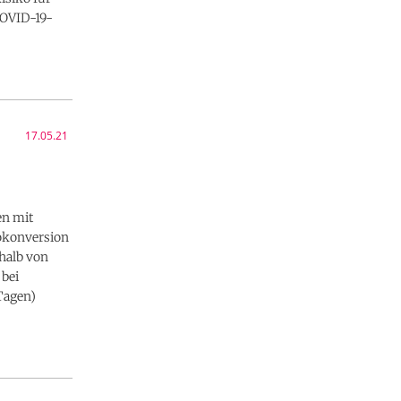
COVID-19-
17.05.21
en mit
rokonversion
halb von
 bei
Tagen)