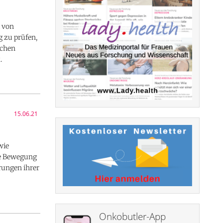
t von
g zu prüfen,
echen
.
15.06.21
wie
die Bewegung
rungen ihrer
Onkobutler-App