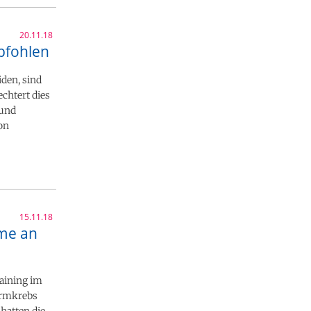
20.11.18
pfohlen
iden, sind
echtert dies
 und
on
15.11.18
hme an
aining im
armkrebs
hatten die