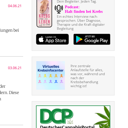
Dein Begleiter. Jeden Tag.
04.06.21
Ein echtes Interview nach­
gesprochen. Über Diagnose,
Therapie und die Kraft digitaler
Begleitung
lungen bei
Ihre zentrale
03.06.21
Anlaufstelle für alles,
was vor, während und
nach der
Krebsbehandlung
wichtig ist!
der
ern. Diese
n