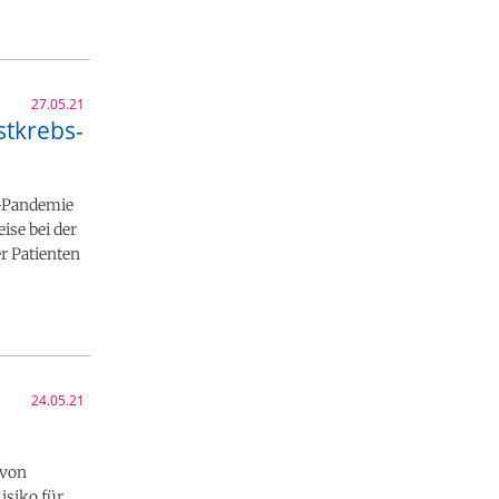
27.05.21
stkrebs-
s-Pandemie
ise bei der
r Patienten
24.05.21
 von
isiko für