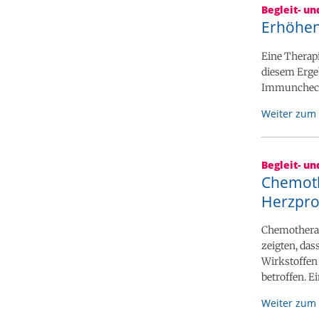
Begleit- u
Erhöhen
Eine Therap
diesem Erge
Immuncheckp
Weiter zum 
Begleit- u
Chemoth
Herzpro
Chemotherap
zeigten, da
Wirkstoffen 
betroffen. E
Weiter zum 