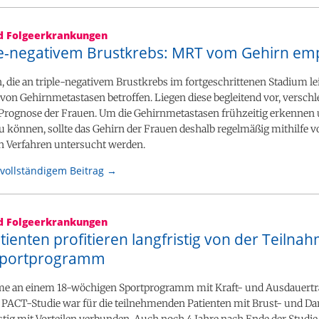
nd Folgeerkrankungen
ple-negativem Brustkrebs: MRT vom Gehirn em
, die an triple-negativem Brustkrebs im fortgeschrittenen Stadium le
von Gehirnmetastasen betroffen. Liegen diese begleitend vor, verschl
e Prognose der Frauen. Um die Gehirnmetastasen frühzeitig erkennen
 können, sollte das Gehirn der Frauen deshalb regelmäßig mithilfe v
n Verfahren untersucht werden.
vollständigem Beitrag →
nd Folgeerkrankungen
ienten profitieren langfristig von der Teilna
Sportprogramm
me an einem 18-wöchigen Sportprogramm mit Kraft- und Ausdauertr
PACT-Studie war für die teilnehmenden Patienten mit Brust- und D
stig mit Vorteilen verbunden. Auch noch 4 Jahre nach Ende der Studie 