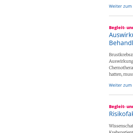
Weiter zum 
Begleit- u
Auswirk
Behand
Brustkrebsz
Auswirkunge
Chemotherap
hatten, muss
Weiter zum 
Begleit- u
Risikof
Wissenschaft
Krebspatient