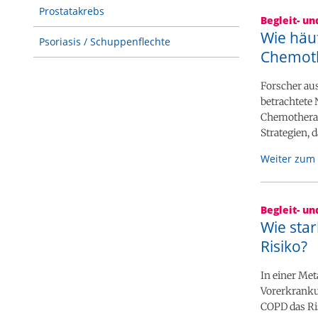
Prostatakrebs
Begleit- u
Wie häuf
Psoriasis / Schuppenflechte
Chemot
Forscher aus
betrachtete 
Chemotherapi
Strategien,
Weiter zum 
Begleit- u
Wie sta
Risiko?
In einer Met
Vorerkranku
COPD das Ri