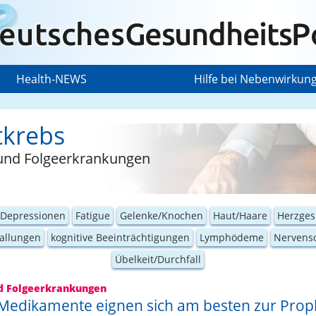
Health-NEWS
Hilfe bei Nebenwirkun
tkrebs
 und Folgeerkrankungen
/Depressionen
Fatigue
Gelenke/Knochen
Haut/Haare
Herzges
allungen
kognitive Beeinträchtigungen
Lymphödeme
Nervens
Übelkeit/Durchfall
nd Folgeerkrankungen
Medikamente eignen sich am besten zur Prop