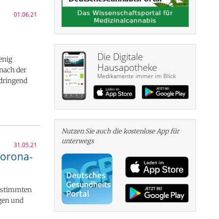
01.06.21
Die Digitale
enig
Hausapotheke
 nach der
Medikamente immer im Blick
 dringend
Nutzen Sie auch die kosten­lose App für
unterwegs
31.05.21
Corona-
bestimmten
gen und