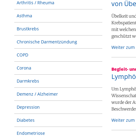
von Übe
Arthritis / Rheuma
Asthma
Übelkeit un
Krebspatien
Brustkrebs
mit welchen
geschützt we
Chronische Darmentzündung
Weiter zum 
COPD
Corona
Begleit- u
Lymphö
Darmkrebs
Um Lymphöde
Demenz / Alzheimer
Wissenschaft
wurde der A
Depression
Beschwerde
Weiter zum 
Diabetes
Endometriose