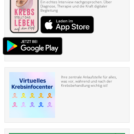
Ein echtes Interview nach­gesprochen. Über
Diagnose, Therapie und die Kraft digitaler
Begleitung
Ihre zentrale Anlaufstelle für alles,
was vor, während und nach der
Krebsbehandlung wichtig ist!