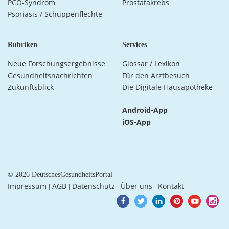
PCO-Syndrom
Prostatakrebs
Psoriasis / Schuppenflechte
Rubriken
Services
Neue Forschungsergebnisse
Glossar / Lexikon
Gesundheitsnachrichten
Für den Arztbesuch
Zukunftsblick
Die Digitale Hausapotheke
Android-App
iOS-App
© 2026 DeutschesGesundheitsPortal
Impressum
AGB
Datenschutz
Über uns
Kontakt
|
|
|
|
Goto
Goto
Goto
Goto
Goto
Goto
Facebook
Twitter
LinkedIn
Pinterest
Youtube
Instagra