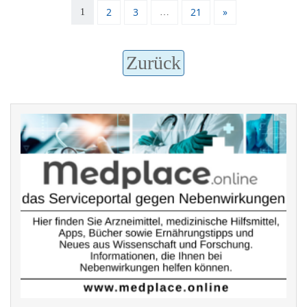
2
3
21
»
1
…
Zurück