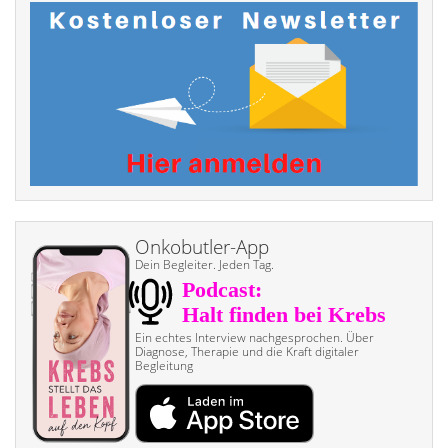
Onkobutler-App
Dein Begleiter. Jeden Tag.
Ein echtes Interview nach­gesprochen. Über
Diagnose, Therapie und die Kraft digitaler
Begleitung