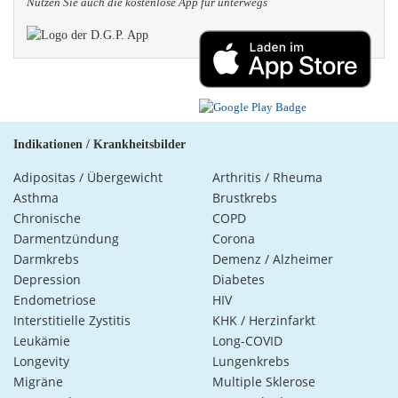
Nutzen Sie auch die kosten­lose App für unterwegs
Indikationen / Krankheitsbilder
Adipositas / Übergewicht
Arthritis / Rheuma
Asthma
Brustkrebs
Chronische
COPD
Darmentzündung
Corona
Darmkrebs
Demenz / Alzheimer
Depression
Diabetes
Endometriose
HIV
Interstitielle Zystitis
KHK / Herzinfarkt
Leukämie
Long-COVID
Longevity
Lungenkrebs
Migräne
Multiple Sklerose