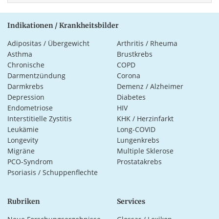
Indikationen / Krankheitsbilder
Adipositas / Übergewicht
Arthritis / Rheuma
Asthma
Brustkrebs
Chronische
COPD
Darmentzündung
Corona
Darmkrebs
Demenz / Alzheimer
Depression
Diabetes
Endometriose
HIV
Interstitielle Zystitis
KHK / Herzinfarkt
Leukämie
Long-COVID
Longevity
Lungenkrebs
Migräne
Multiple Sklerose
PCO-Syndrom
Prostatakrebs
Psoriasis / Schuppenflechte
Rubriken
Services