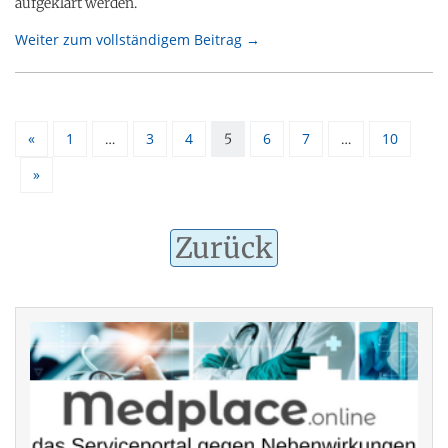
aufgeklärt werden.
Weiter zum vollständigem Beitrag →
«
1
3
4
6
7
10
…
5
…
»
Zurück