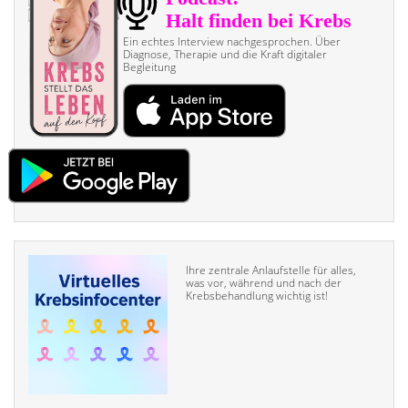
Ein echtes Interview nach­gesprochen. Über
Diagnose, Therapie und die Kraft digitaler
Begleitung
Ihre zentrale Anlaufstelle für alles,
was vor, während und nach der
Krebsbehandlung wichtig ist!