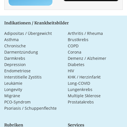
Indikationen / Krankheitsbilder
Adipositas / Übergewicht
Arthritis / Rheuma
Asthma
Brustkrebs
Chronische
COPD
Darmentzündung
Corona
Darmkrebs
Demenz / Alzheimer
Depression
Diabetes
Endometriose
HIV
Interstitielle Zystitis
KHK / Herzinfarkt
Leukämie
Long-COVID
Longevity
Lungenkrebs
Migräne
Multiple Sklerose
PCO-Syndrom
Prostatakrebs
Psoriasis / Schuppenflechte
Rubriken
Services