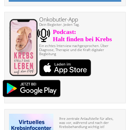
Onkobutler-App
Dein Begleiter. Jeden Tag.
Ein echtes Interview nach­gesprochen. Über
Diagnose, Therapie und die Kraft digitaler
Begleitung
Ihre zentrale Anlaufstelle für alles,
was vor, während und nach der
Krebsbehandlung wichtig ist!