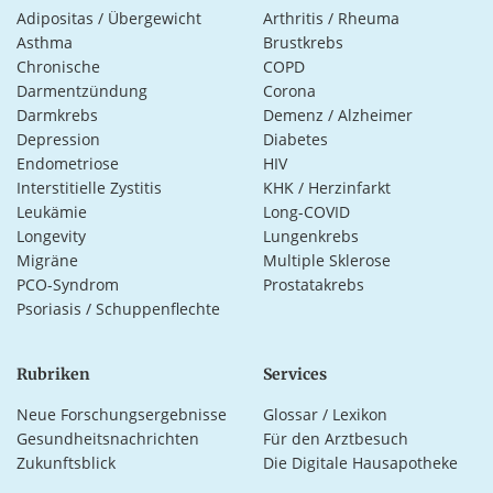
Adipositas / Übergewicht
Arthritis / Rheuma
Asthma
Brustkrebs
Chronische
COPD
Darmentzündung
Corona
Darmkrebs
Demenz / Alzheimer
Depression
Diabetes
Endometriose
HIV
Interstitielle Zystitis
KHK / Herzinfarkt
Leukämie
Long-COVID
Longevity
Lungenkrebs
Migräne
Multiple Sklerose
PCO-Syndrom
Prostatakrebs
Psoriasis / Schuppenflechte
Rubriken
Services
Neue Forschungsergebnisse
Glossar / Lexikon
Gesundheitsnachrichten
Für den Arztbesuch
Zukunftsblick
Die Digitale Hausapotheke