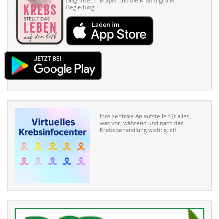
Diagnose, Therapie und die Kraft digitaler
Begleitung
Ihre zentrale Anlaufstelle für alles,
was vor, während und nach der
Krebsbehandlung wichtig ist!