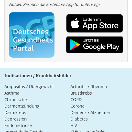
Nutzen Sie auch die kosten­lose App für unterwegs
Indikationen / Krankheitsbilder
Adipositas / Übergewicht
Arthritis / Rheuma
Asthma
Brustkrebs
Chronische
COPD
Darmentzündung
Corona
Darmkrebs
Demenz / Alzheimer
Depression
Diabetes
Endometriose
HIV
Interstitielle Zystitis
KHK / Herzinfarkt