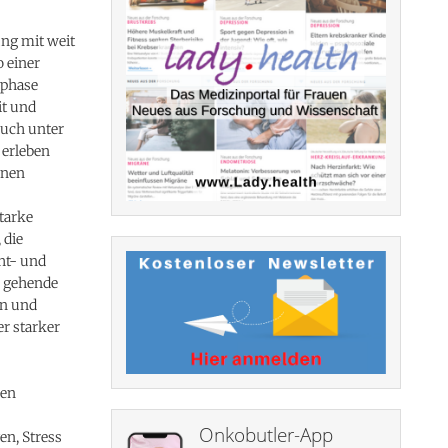
ung mit weit
o einer
nphase
it und
auch unter
 erleben
nnen
tarke
 die
ht- und
e gehende
en und
r starker
nen
Onkobutler-App
n, Stress