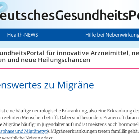
Health-NEWS
Hilfe bei Nebenwirkun
ndheitsPortal für innovative Arzneimittel, n
en und neue Heilungschancen
nswertes zu Migräne
ist eine häufige neurologische Erkrankung, also eine Erkrankung de
en zehnten Menschen betrifft. Dabei sind besonders Frauen oft daran 
die Migräne häufig im Jugendalter auf und ist meistens auch hormonel
sphase und Migränetyp
). Migräneerkrankungen treten familiär gehäuf
ne vererbliche Neigung dazu.