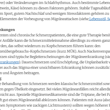
iver) oder Veränderungen im Schlafrhythmus. Auch bestimmte Leben
twein, Käse) können zu diesen Faktoren gehören. Stabile Tagesabläuf
m Sport, gutem Nachtschlaf und wenigen Stressfaktoren gehören zu
 Elementen der Vorbeugung von Migräneattacken (siehe
Lebensstil, S
ankungen
nten sind chronische Schmerzpatienten, die eine gute Therapie benöt
er Anfälle kann die Schmerzmitteleinnahme allerdings zu einem ganz
den, das selbst wiederum zu Kopfschmerzen führen kann: den
enübergebrauchs-Kopfschmerzen (kurz MÜK). Auch Nackenversp
zen sind typische Begleiterscheinungen der Migräneerkrankung (si
rkrankungen
). Dauerschmerzen und Erschöpfung, die Unplanbarkeit 
ber auch das Stigma einer unsichtbaren Erkrankung können zusätzli
n und Ängsten beitragen.
g
te Behandlung von Schmerzen werden klassische Schmerzmittel sow
 gegen Übelkeit eingesetzt. Bei vielen Migräneanfällen reicht allerdi
icht aus. Spezielle Migränemedikamente sind die Triptane, die bei P
t gut einen Migräneanfall abkürzen können. Patienten mit Aura (als
hen Symptomen wie zackigen Lichtmustern) sollten wegen höherer 