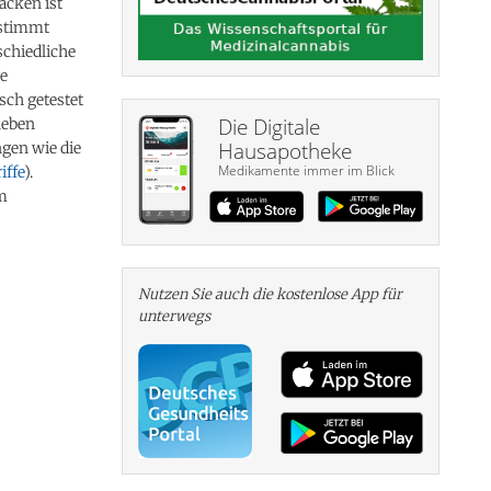
acken ist
estimmt
schiedliche
e
ch getestet
Die Digitale
neben
Hausapotheke
gen wie die
Medikamente immer im Blick
iffe
).
um
Nutzen Sie auch die kosten­lose App für
unterwegs