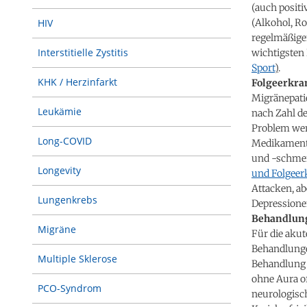
(auch posit
(Alkohol, Ro
HIV
regelmäßige
Interstitielle Zystitis
wichtigsten
Sport
)
.
KHK / Herzinfarkt
Folgeerkr
Migränepatie
Leukämie
nach Zahl d
Problem wer
Long-COVID
Medikament
und -schmer
Longevity
und Folgee
Attacken, a
Lungenkrebs
Depressione
Behandlun
Migräne
Für die aku
Behandlungen
Multiple Sklerose
Behandlung n
ohne Aura of
PCO-Syndrom
neurologisc