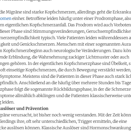
die Migräne sind starke Kopfschmerzen, allerdings geht die Erkrank
tomen
einher. Betroffene leiden häufig unter einer Prodromphase, als
em eigentlichen Kopfschmerzanfall. Das Prodrom wird auch Vorbote
 dieser Phase sind Stimmungsveränderungen, Geruchsempfindlichke
merzempfindlichkeit typisch. Viele Patienten leiden währenddessen 
igkeit und Genickschmerzen. Menschen mit einer sogenannten Aura
m Kopfschmerzbeginn auch neurologische Veränderungen. Dazu kö
nde Erblindung, die Wahrnehmung zackiger Lichtmuster oder auch
ngen gehören. In der eigentlichen Kopfschmerzphase sind Übelkeit, s
 oft einseitige Kopfschmerzen, die durch Bewegung verstärkt werden,
Symptome. Meistens sind die Patienten in dieser Phase auch stark lic
findlich. Anschließend an die häufig über mehrere Stunden bis Tag
phase folgt die sogenannte Rückbildungsphase, in der die Schmerz
mptome allmählich abklingen und die Patienten klassischerweise unte
 leiden.
Auslöser und Prävention
räne verursacht, ist bisher noch wenig verstanden. Mit der Zeit kön
lerdings ihre, oft sehr unterschiedlichen, Trigger ermitteln, die eine
cke auslösen können. Klassische Auslöser sind Hormonschwankunge