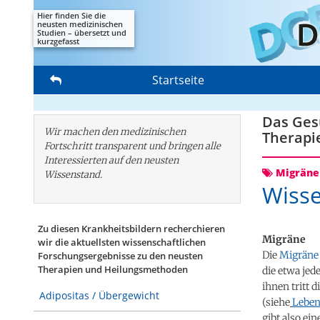
Hier finden Sie die
neusten medizinischen
Studien – übersetzt und
kurzgefasst
Startseite
Das Gesu
Wir machen den medizinischen
Therapi
Fortschritt transparent und bringen alle
Interessierten auf den neusten
Migräne
Wissenstand.
Wisse
Zu diesen Krankheitsbildern recherchieren
Migräne
wir die aktuellsten wissenschaftlichen
Die
Migräne
Forschungs­ergebnisse zu den neusten
Therapien und Heilungsmethoden
die etwa jed
ihnen tritt 
Adipositas / Übergewicht
(siehe
Leben
gibt also ei