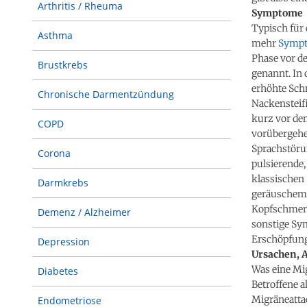
Arthritis / Rheuma
Symptome
Typisch für 
Asthma
mehr
Symp
Phase vor d
Brustkrebs
genannt. In
erhöhte Sch
Chronische Darmentzündung
Nackensteif
kurz vor de
COPD
vorübergehe
Sprachstöru
Corona
pulsierende,
klassischen 
Darmkrebs
geräuschemp
Kopfschmerz
Demenz / Alzheimer
sonstige Sy
Erschöpfung
Depression
Ursachen, 
Was eine Mig
Diabetes
Betroffene al
Migräneatta
Endometriose