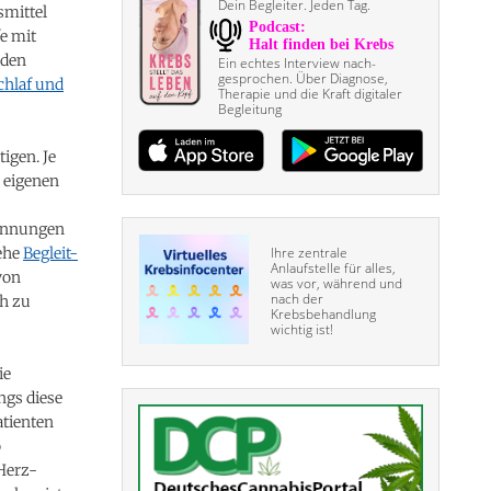
Dein Begleiter. Jeden Tag.
smittel
e mit
 den
Ein echtes Interview nach­
gesprochen. Über Diagnose,
chlaf und
Therapie und die Kraft digitaler
Begleitung
igen. Je
 eigenen
annungen
ehe
Begleit-
Ihre zentrale
Anlaufstelle für alles,
von
was vor, während und
nach der
ch zu
Krebsbehandlung
wichtig ist!
ie
ngs diese
atienten
o
Herz-