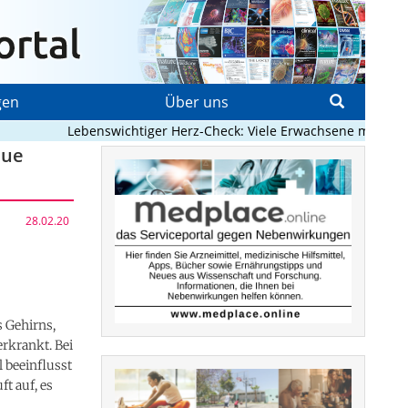
gen
Über uns
Lebenswichtiger Herz-Check: Viele Erwachsene mit angebo
eue
28.02.20
s Gehirns,
erkrankt. Bei
l beeinflusst
t auf, es