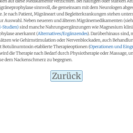
iken auf diese Medikamente verzichten. Bei häufigen oder starken Att
igräneprophylaxe sinnvoll, die gemeinsam mit dem Neurologen abg
e. Je nach Patient, Migräneart und Begleiterkrankungen stehen unter
ur Auswahl. Neben neueren und älteren Migränemedikamenten (sieh
l-Studien)
sind manche Nahrungsergänzungen wie Magnesium klinis
phylaxe anerkannt (
Alternatives/Ergänzendes
). Darüberhinaus sind, 
ätzen wie Gehirnstimulation oder Nervenblockaden, auch Behandlun
t Botulinumtoxin etablierte Therapieoptionen (
Operationen und Eingr
 wird die Therapie nach Bedarf durch Physiotherapie oder Massage, 
ise dem Nackenschmerz zu begegnen.
Zurück