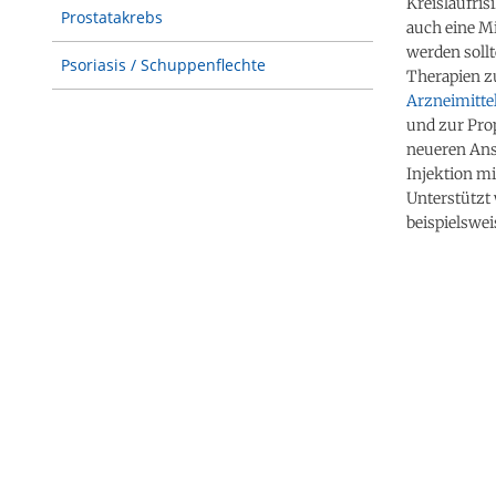
Kreislaufris
Prostatakrebs
auch eine M
werden sollt
Psoriasis / Schuppenflechte
Therapien z
Arzneimitte
und zur Pro
neueren Ans
Injektion mi
Unterstützt
beispielswe