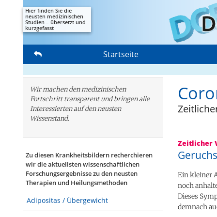
Hier finden Sie die
neusten medizinischen
Studien – übersetzt und
kurzgefasst
Startseite
Coro
Wir machen den medizinischen
Fortschritt transparent und bringen alle
Zeitliche
Interessierten auf den neusten
Wissenstand.
Zeitlicher 
Geruchs
Zu diesen Krankheitsbildern recherchieren
wir die aktuellsten wissenschaftlichen
Forschungs­ergebnisse zu den neusten
Ein kleiner 
Therapien und Heilungsmethoden
noch anhalt
Dieses Symp
Adipositas / Übergewicht
demnach auc