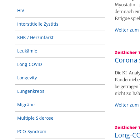
Myostatin- 
HIV
demnach eine
Fatigue spie
Interstitielle Zystitis
Weiter zum 
KHK / Herzinfarkt
Leukämie
Zeitlicher 
Corona 
Long-COVID
Die KI-Anal
Longevity
Pandemiebeg
beigetragen 
Lungenkrebs
nicht zu hab
Migräne
Weiter zum 
Multiple Sklerose
Zeitlicher 
PCO-Syndrom
Long-CO