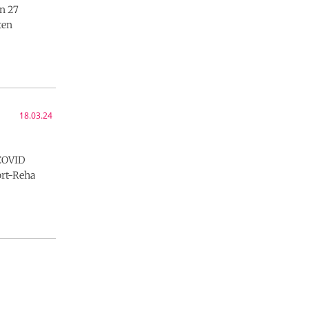
on 27
ten
18.03.24
-COVID
ort-Reha