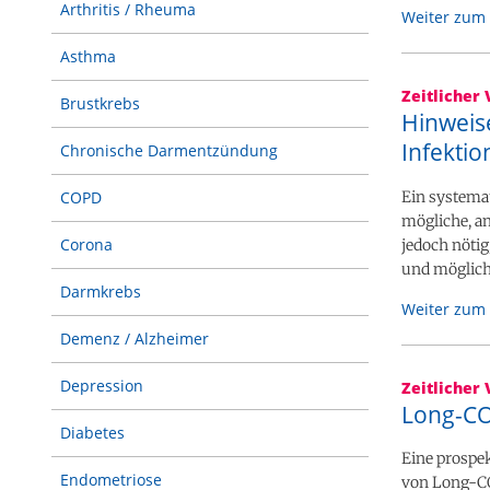
Arthritis / Rheuma
Weiter zum 
Asthma
Zeitlicher 
Brustkrebs
Hinweis
Infektio
Chronische Darmentzündung
Ein systema
COPD
mögliche, an
Corona
jedoch nötig
und möglich
Darmkrebs
Weiter zum 
Demenz / Alzheimer
Depression
Zeitlicher 
Long-CO
Diabetes
Eine prospe
Endometriose
von Long-CO