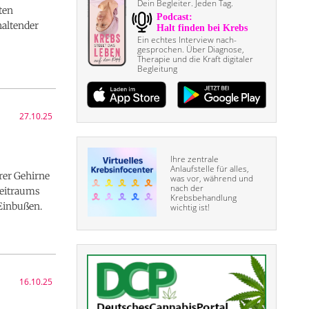
Dein Begleiter. Jeden Tag.
ten
haltender
Ein echtes Interview nach­
gesprochen. Über Diagnose,
Therapie und die Kraft digitaler
Begleitung
27.10.25
Ihre zentrale
Anlaufstelle für alles,
rer Gehirne
was vor, während und
nach der
Zeitraums
Krebsbehandlung
 Einbußen.
wichtig ist!
16.10.25
8