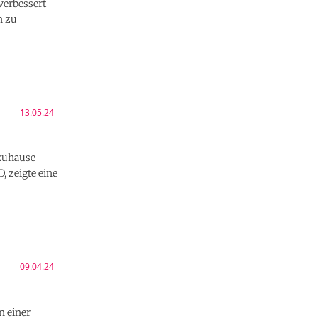
verbessert
n zu
13.05.24
 zuhause
 zeigte eine
09.04.24
n einer