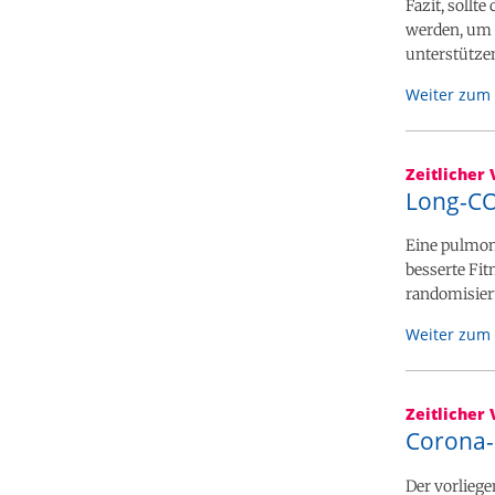
Fazit, sollt
werden, um 
unterstütze
Weiter zum 
Zeitlicher 
Long-CO
Eine pulmon
besserte Fi
randomisiert
Weiter zum 
Zeitlicher 
Corona-
Der vorliege