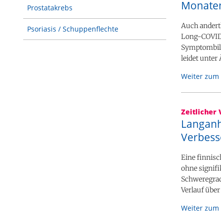
Monate
Prostatakrebs
Auch andert
Psoriasis / Schuppenflechte
Long-COVID 
Symptombild 
leidet unter
Weiter zum 
Zeitlicher 
Langanh
Verbess
Eine finnisc
ohne signif
Schweregrad
Verlauf über 
Weiter zum 