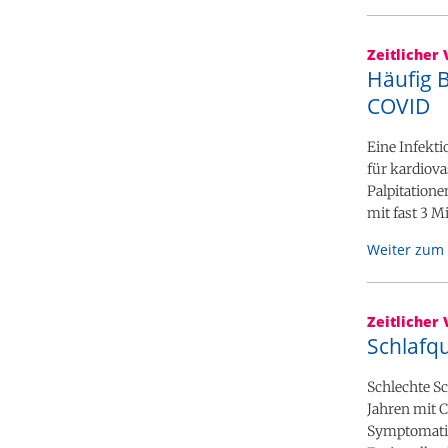
Zeitlicher 
Häufig B
COVID
Eine Infekt
für kardiov
Palpitatione
mit fast 3 M
Weiter zum 
Zeitlicher 
Schlafqu
Schlechte Sc
Jahren mit 
Symptomatik