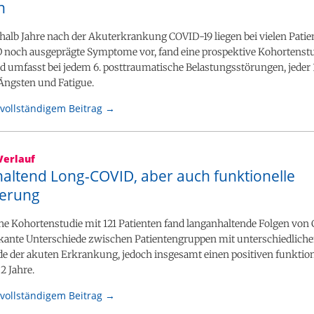
n
halb Jahre nach der Akuterkrankung COVID-19 liegen bei vielen Patie
noch ausgeprägte Symptome vor, fand eine prospektive Kohortenstu
umfasst bei jedem 6. posttraumatische Belastungsstörungen, jeder 3
 Ängsten und Fatigue.
vollständigem Beitrag →
Verlauf
altend Long-COVID, aber auch funktionelle
erung
he Kohortenstudie mit 121 Patienten fand langanhaltende Folgen von
ikante Unterschiede zwischen Patientengruppen mit unterschiedlich
e der akuten Erkrankung, jedoch insgesamt einen positiven funktion
2 Jahre.
vollständigem Beitrag →