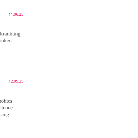
11.06.25
Erkrankung
ranken.
12.05.25
höhtes
ltende
nhang