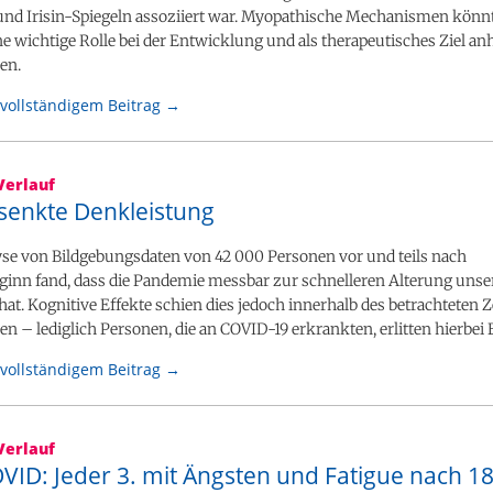
und Irisin-Spiegeln assoziiert war. Myopathische Mechanismen könn
 wichtige Rolle bei der Entwicklung und als therapeutisches Ziel an
len.
vollständigem Beitrag →
Verlauf
senkte Denkleistung
yse von Bildgebungsdaten von 42 000 Personen vor und teils nach
inn fand, dass die Pandemie messbar zur schnelleren Alterung unse
hat. Kognitive Effekte schien dies jedoch innerhalb des betrachteten 
en – lediglich Personen, die an COVID-19 erkrankten, erlitten hierbei
vollständigem Beitrag →
Verlauf
VID: Jeder 3. mit Ängsten und Fatigue nach 1