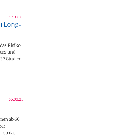
17.03.25
i Long-
das Risiko
erz und
 37 Studien
05.03.25
onen ab 60
rer
, so das