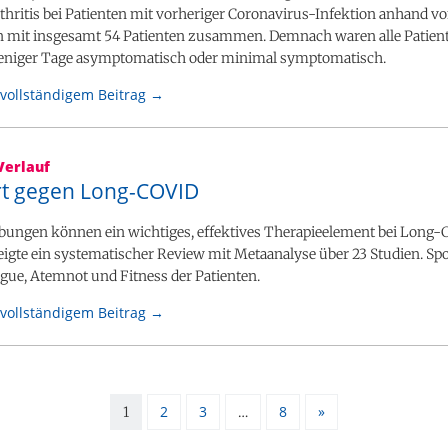
thritis bei Patienten mit vorheriger Coronavirus-Infektion anhand v
en mit insgesamt 54 Patienten zusammen. Demnach waren alle Patien
eniger Tage asymptomatisch oder minimal symptomatisch.
vollständigem Beitrag →
Verlauf
rt gegen Long-COVID
Übungen können ein wichtiges, effektives Therapieelement bei Long
zeigte ein systematischer Review mit Metaanalyse über 23 Studien. Sp
igue, Atemnot und Fitness der Patienten.
vollständigem Beitrag →
2
3
8
»
1
…