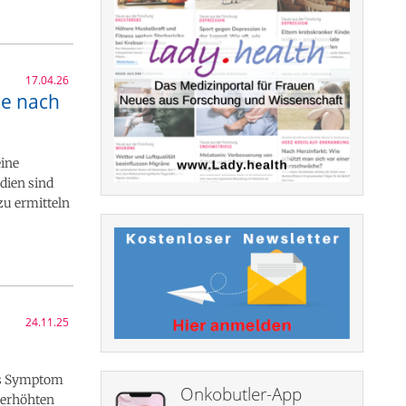
17.04.26
ue nach
eine
dien sind
zu ermitteln
24.11.25
als Symptom
Onkobutler-App
 erhöhten