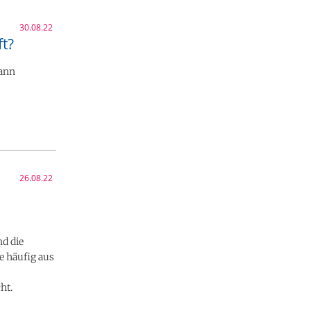
30.08.22
t?
dann
26.08.22
nd die
e häufig aus
ht.