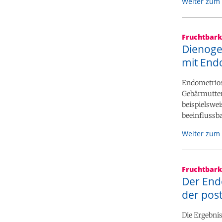
Weiter zum 
Fruchtbark
Dienoge
mit End
Endometrios
Gebärmutter
beispielswe
beeinflussba
Weiter zum 
Fruchtbark
Der Endo
der pos
Die Ergebnis