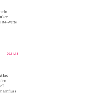
n ein
rker,
e AHM-Werte
20.11.18
t bei
 den
ell
en Einfluss