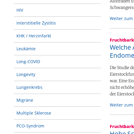
Australien 
Schwangersc
HIV
Weiter zum 
Interstitielle Zystitis
KHK / Herzinfarkt
Fruchtbark
Welche 
Leukämie
Endomet
Long-COVID
Die Studie 
Longevity
Eierstockfun
war. Eine E
Lungenkrebs
nicht erhöhe
der Eierstoc
Migräne
Weiter zum 
Multiple Sklerose
PCO-Syndrom
Fruchtbark
Hohe Sc