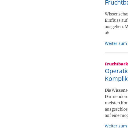
Fruchtb
Wissenschaft
Einfluss au
ausgehen. M
ab.
Weiter zum 
Fruchtbark
Operati
Komplik
Die Wissensc
Darmendomet
meisten Komp
ausgeschloss
auf eine mö
Weiter zum 