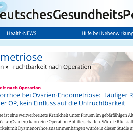
Health-NEWS
Hilfe bei Nebenwirkun
metriose
on
»
Fruchtbarkeit nach Operation
eit nach Operation
rrhoe bei Ovarien-Endometriose: Häufiger Rü
er OP, kein Einfluss auf die Unfruchtbarkeit
 ist eine weitverbreitete Krankheit unter Frauen im gebärfähigen Alte
stöcke (Ovarien) kann eine Operation Abhilfe schaffen. Wie die Rückfa
arkeit mit Dysmenorrhoe zusammenhängen wurde in dieser Studie u