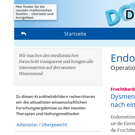
Hier finden Sie die
neusten medizinischen
Studien – übersetzt und
kurzgefasst
Startseite
Endo
Wir machen den medizinischen
Fortschritt transparent und bringen alle
Operati
Interessierten auf den neusten
Wissenstand.
Fruchtbark
Dysmeno
Zu diesen Krankheitsbildern recherchieren
wir die aktuellsten wissenschaftlichen
nach ein
Forschungs­ergebnisse zu den neusten
Therapien und Heilungsmethoden
Endometriose
sie die Eier
Adipositas / Übergewicht
die Fruchtb