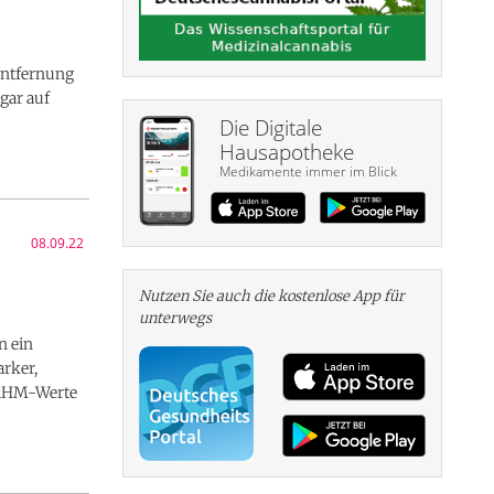
 Entfernung
gar auf
Die Digitale
Hausapotheke
Medikamente immer im Blick
08.09.22
Nutzen Sie auch die kosten­lose App für
unterwegs
n ein
rker,
e AHM-Werte