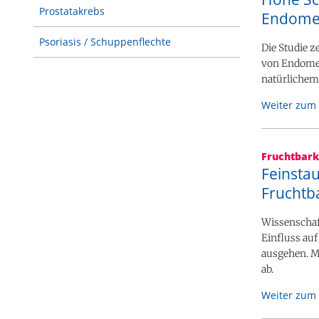
Prostatakrebs
Endomet
Psoriasis / Schuppenflechte
Die Studie z
von Endomet
natürlichem
Weiter zum 
Fruchtbark
Feinsta
Fruchtb
Wissenschaft
Einfluss au
ausgehen. M
ab.
Weiter zum 