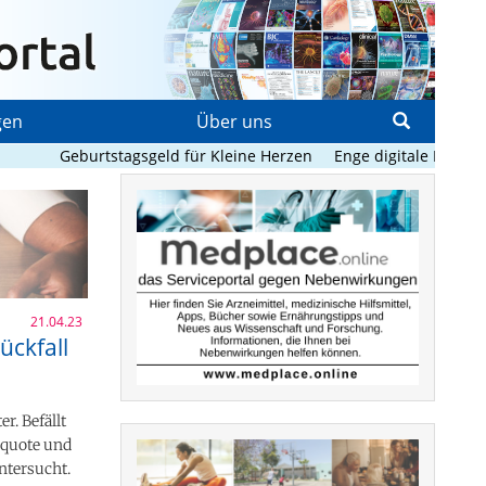
gen
Über uns
Geburtstagsgeld für Kleine Herzen
Enge digitale Begleitung hi
21.04.23
ckfall
r. Befällt
llquote und
ntersucht.