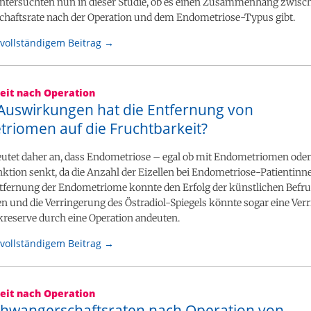
untersuchten nun in dieser Studie, ob es einen Zusammenhang zwisc
haftsrate nach der Operation und dem Endometriose-Typus gibt.
vollständigem Beitrag →
eit nach Operation
Auswirkungen hat die Entfernung von
riomen auf die Fruchtbarkeit?
deutet daher an, dass Endometriose – egal ob mit Endometriomen oder
ktion senkt, da die Anzahl der Eizellen bei Endometriose-Patientinn
ntfernung der Endometriome konnte den Erfolg der künstlichen Befr
n und die Verringerung des Östradiol-Spiegels könnte sogar eine Ver
kreserve durch eine Operation andeuten.
vollständigem Beitrag →
eit nach Operation
hwangerschaftsraten nach Operation von