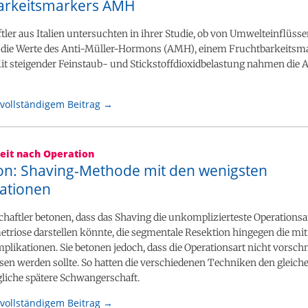
arkeitsmarkers AMH
ler aus Italien untersuchten in ihrer Studie, ob von Umwelteinflüsse
f die Werte des Anti-Müller-Hormons (AMH), einem Fruchtbarkeitsma
it steigender Feinstaub- und Stickstoffdioxidbelastung nahmen di
vollständigem Beitrag →
eit nach Operation
on: Shaving-Methode mit den wenigsten
ationen
haftler betonen, dass das Shaving die unkomplizierteste Operationsar
riose darstellen könnte, die segmentale Resektion hingegen die mit
likationen. Sie betonen jedoch, dass die Operationsart nicht vorschn
en werden sollte. So hatten die verschiedenen Techniken den gleich
gliche spätere Schwangerschaft.
vollständigem Beitrag →