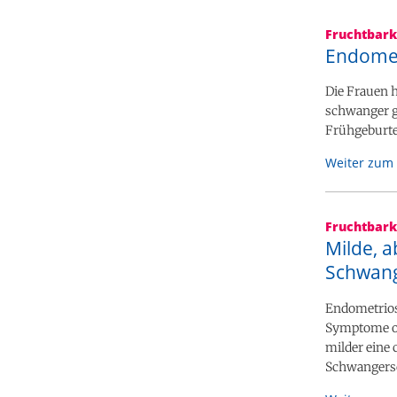
Fruchtbark
Endomet
Die Frauen 
schwanger g
Frühgeburte
Weiter zum 
Fruchtbark
Milde, a
Schwang
Endometriose
Symptome oft
milder eine 
Schwangersch