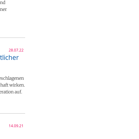
und
iner
28.07.22
licher
geschlagenen
haft wirken.
ration auf.
14.09.21