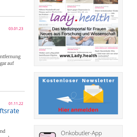
03.01.23
 Entfernung
gar auf
01.11.22
ftsrate
und
Onkobutler-App