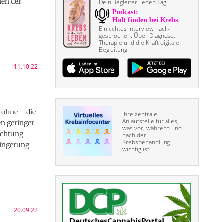
hen der
Dein Begleiter. Jeden Tag.
Ein echtes Interview nach­
gesprochen. Über Diagnose,
Therapie und die Kraft digitaler
Begleitung
11.10.22
 ohne – die
Ihre zentrale
Anlaufstelle für alles,
en geringer
was vor, während und
uchtung
nach der
Krebsbehandlung
ringerung
wichtig ist!
20.09.22