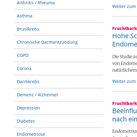
Arthritis / Rheuma
Weiter zum 
Asthma
Fruchtbark
Brustkrebs
Hohe Sc
Chronische Darmentzündung
Endomet
COPD
Die Studie z
von Endomet
Corona
natürlichem
Weiter zum 
Darmkrebs
Demenz / Alzheimer
Fruchtbark
Depression
Beeinfl
nach ei
Diabetes
Endometriose
Endometriose