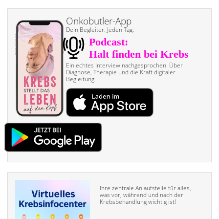
Onkobutler-App
Dein Begleiter. Jeden Tag.
Ein echtes Interview nach­gesprochen. Über
Diagnose, Therapie und die Kraft digitaler
Begleitung
Ihre zentrale Anlaufstelle für alles,
was vor, während und nach der
Krebsbehandlung wichtig ist!