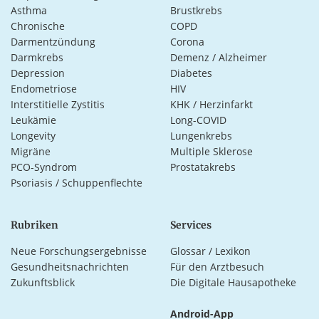
Asthma
Brustkrebs
Chronische
COPD
Darmentzündung
Corona
Darmkrebs
Demenz / Alzheimer
Depression
Diabetes
Endometriose
HIV
Interstitielle Zystitis
KHK / Herzinfarkt
Leukämie
Long-COVID
Longevity
Lungenkrebs
Migräne
Multiple Sklerose
PCO-Syndrom
Prostatakrebs
Psoriasis / Schuppenflechte
Rubriken
Services
Neue Forschungsergebnisse
Glossar / Lexikon
Gesundheitsnachrichten
Für den Arztbesuch
Zukunftsblick
Die Digitale Hausapotheke
Android-App