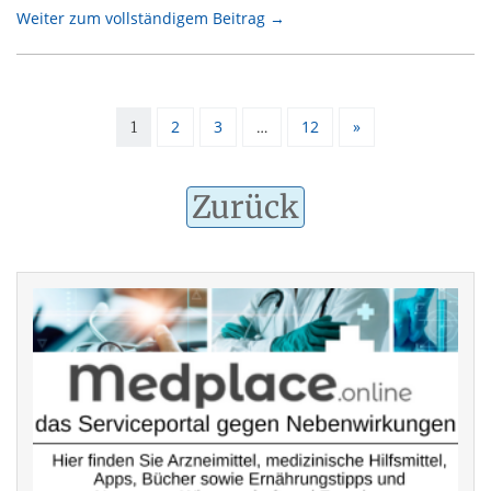
Weiter zum vollständigem Beitrag →
2
3
12
»
1
…
Zurück