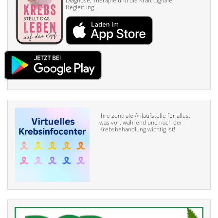
Diagnose, Therapie und die Kraft digitaler
Begleitung
Ihre zentrale Anlaufstelle für alles,
was vor, während und nach der
Krebsbehandlung wichtig ist!