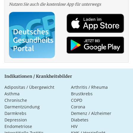
Nutzen Sie auch die kosten­lose App für unterwegs
Indikationen / Krankheitsbilder
Adipositas / Übergewicht
Arthritis / Rheuma
Asthma
Brustkrebs
Chronische
COPD
Darmentzündung
Corona
Darmkrebs
Demenz / Alzheimer
Depression
Diabetes
Endometriose
HIV
Interstitielle Zystitis
KHK / Herzinfarkt