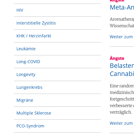
Meta-An
HIV
Aromatherap
Interstitielle Zystitis
Wissenschaft
KHK / Herzinfarkt
Weiter zum 
Leukämie
Ängste
Long-COVID
Belaste
Cannabi
Longevity
Eine randomi
Lungenkrebs
medizinisch
fortgeschrit
Migräne
verbesserte
verträglich.
Multiple Sklerose
Weiter zum 
PCO-Syndrom