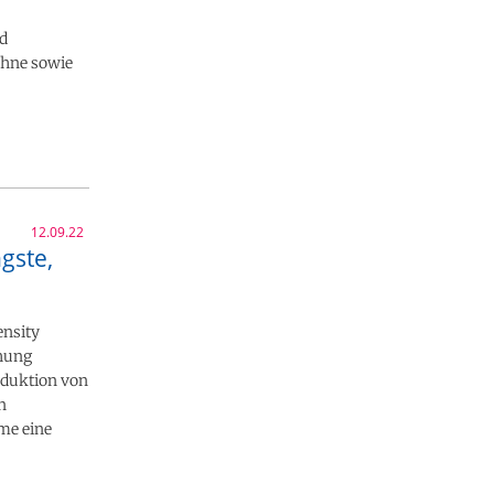
nd
ohne sowie
12.09.22
gste,
ensity
chung
eduktion von
n
me eine