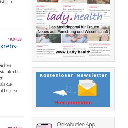
istisch
18.04.23
akrebs-
reichen
statakrebs
er
als die
hl bei den
Onkobutler-App
09.03.23