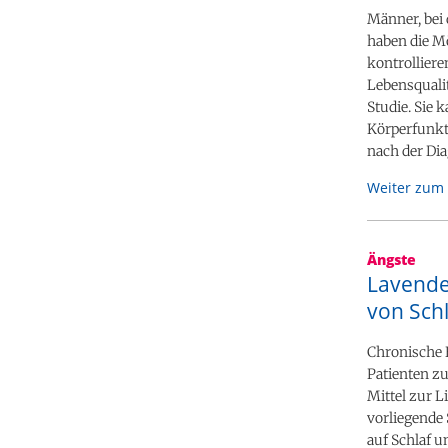
Männer, bei 
haben die M
kontrolliere
Lebensqualit
Studie. Sie 
Körperfunkti
nach der Dia
Weiter zum 
Ängste
Lavende
von Sch
Chronische E
Patienten z
Mittel zur 
vorliegende
auf Schlaf u