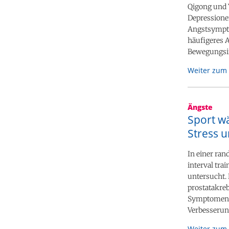
Qigong und 
Depressione
Angstsympto
häufigeres 
Bewegungsin
Weiter zum 
Ängste
Sport w
Stress 
In einer ran
interval tra
untersucht.
prostatakre
Symptomen, 
Verbesserun
Weiter zum 