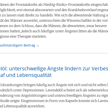
denen der Prostatakrebs als Niedrig-Risiko-Prostatakrebs eingeschät
öglichkeit, erst einmal abzuwarten und den Krankheitsverlauf engm
n zu lassen statt direkt zu handeln. Wie sich die abwartende Haltung a
ät der Männer auswirkt, untersuchten die Wissenschaftler in der vo
kamen zu dem Schluss, dass die Männer, die abwarteten, zwar bessere
onen hatten, jedoch auch häufiger unter Ängsten litten als die Männer
gnose eine Therapie starteten.
vollständigem Beitrag →
löl: unterschwellige Ängste lindern zur Verbe
laf und Lebensqualität
rkrankungen bringen häufig auch Ängste mit sich und nicht selten l
usätzlich unter Depressionen. Lavendelöl scheint sich als nebenwir
Linderung von Angststörungen und unterschwelligen Ängsten zu eigne
 Studie zeigte. Eingenommen in Form von Kapseln konnte sich Lavend
nd Lebensqualität auswirken.