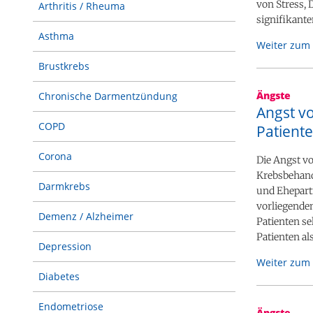
von Stress, 
Arthritis / Rheuma
signifikante
Asthma
Weiter zum 
Brustkrebs
Ängste
Chronische Darmentzündung
Angst vo
COPD
Patient
Corona
Die Angst vo
Krebsbehand
Darmkrebs
und Ehepartn
vorliegenden
Demenz / Alzheimer
Patienten se
Patienten al
Depression
Weiter zum 
Diabetes
Endometriose
Ängste