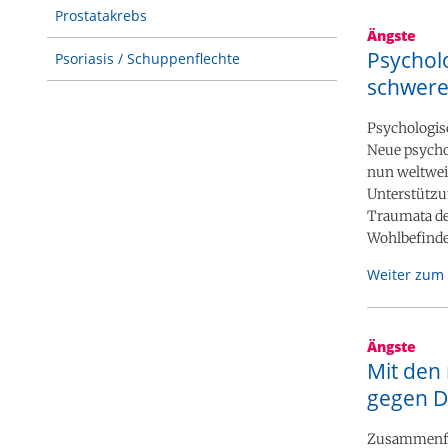
Prostatakrebs
Ängste
Psycholo
Psoriasis / Schuppenflechte
schwere
Psychologisc
Neue psycho
nun weltweit
Unterstützun
Traumata de
Wohlbefinde
Weiter zum 
Ängste
Mit den
gegen D
Zusammenfass