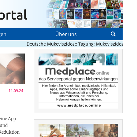
gen
Über uns
Deutsche Mukoviszidose Tagung: Mukoviszidose neu denke
11.09.24
eine App-
 und
 Reduktion