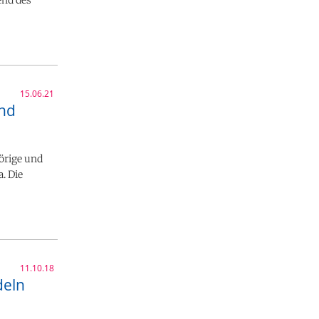
15.06.21
und
örige und
. Die
11.10.18
deln