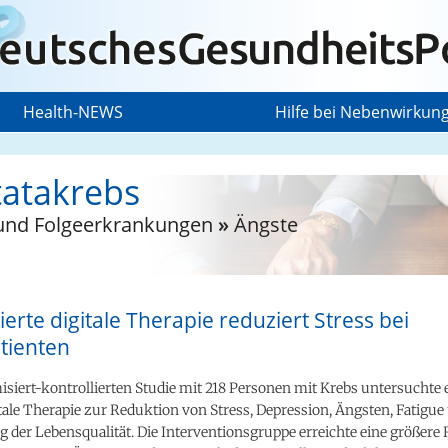
Health-NEWS
Hilfe bei Nebenwirkun
tatakrebs
 und Folgeerkrankungen
»
Ängste
erte digitale Therapie reduziert Stress bei
tienten
siert-kontrollierten Studie mit 218 Personen mit Krebs untersuchte 
itale Therapie zur Reduktion von Stress, Depression, Ängsten, Fatigue
 der Lebensqualität. Die Interventionsgruppe erreichte eine größere