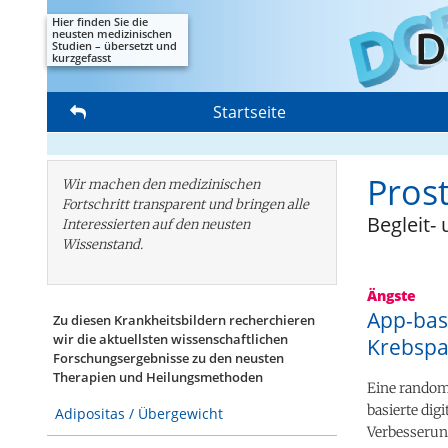
Hier finden Sie die
neusten medizinischen
Studien – übersetzt und
kurzgefasst
Startseite
Pros
Wir machen den medizinischen
Fortschritt transparent und bringen alle
Begleit-
Interessierten auf den neusten
Wissenstand.
Ängste
App-basi
Zu diesen Krankheitsbildern recherchieren
wir die aktuellsten wissenschaftlichen
Krebspa
Forschungs­ergebnisse zu den neusten
Therapien und Heilungsmethoden
Eine randomi
basierte dig
Adipositas / Übergewicht
Verbesserung