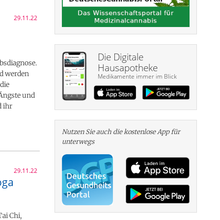
29.11.22
Die Digitale
ebsdiagnose.
Hausapotheke
nd werden
Medikamente immer im Blick
die
 Ängste und
 ihr
Nutzen Sie auch die kosten­lose App für
unterwegs
29.11.22
oga
ai Chi,