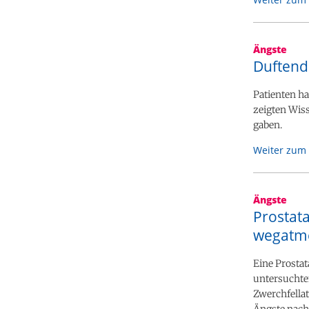
Ängste
Duftend
Patienten ha
zeigten Wiss
gaben.
Weiter zum 
Ängste
Prostata
wegatm
Eine Prosta
untersuchten
Zwerchfellat
Ängste nach