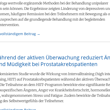
Yoga wertvolle ergänzende Methoden bei der Behandlung unipolarer
n sein können. Die Ergebnisse zeigten Linderung von depressiven u
men, häufigere Remission bei den Teilnehmern mit Bewegung als 
Ansprechen auf die grundlegende Behandlung mit der begleitenden
tervention.
vollständigem Beitrag →
ährend der aktiven Überwachung reduziert Än
und Müdigkeit bei Prostatakrebspatienten
domisierten Studie wurde die Wirkung von Intervalltraining (high int
ining, HIIT) auf Prostatakrebspatienten während der aktiven Überwa
 Die Teilnahme an dem HIIT-Programm bewirkte eine signifikante R
bsspezifischen Ängsten, Angst vor Krankheitsfortschritt, hormonelle
wahrgenommenen Stress und Fatigue. Zudem bewirkte die Teilnah
g des Selbstwertgefühls der Teilnehmer.
vollständigem Beitrag →