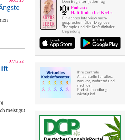
Dein Begleiter. Jeden Tag.
 Ängste
Ein echtes Interview nach­
amen
gesprochen. Über Diagnose,
Therapie und die Kraft digitaler
Begleitung
07.12.22
lft
Ihre zentrale
Anlaufstelle für alles,
was vor, während und
nach der
Krebsbehandlung
wichtig ist!
Öl
ch meist gut