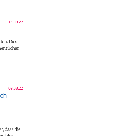
11.08.22
ten. Dies
chentücher
09.08.22
ach
t, dass die
end des