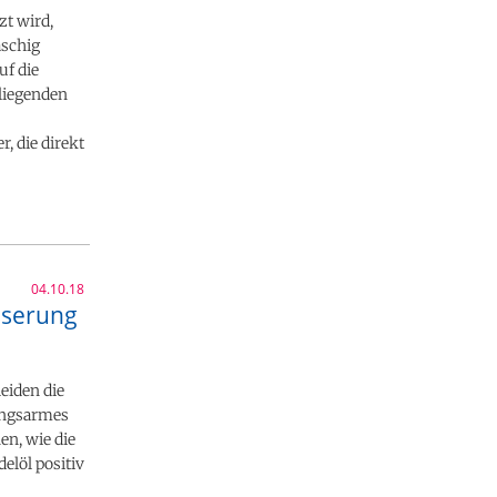
zt wird,
aschig
uf die
rliegenden
, die direkt
04.10.18
sserung
eiden die
kungsarmes
n, wie die
elöl positiv