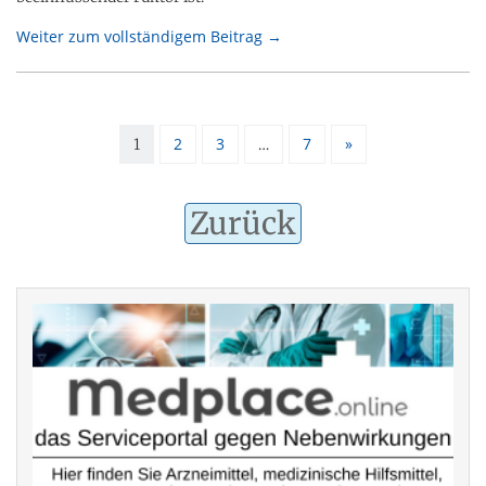
Weiter zum vollständigem Beitrag →
2
3
7
»
1
…
Zurück