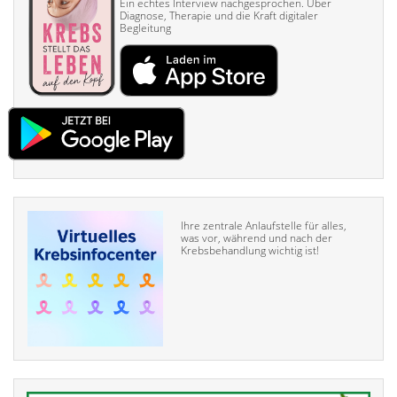
Ein echtes Interview nach­gesprochen. Über
Diagnose, Therapie und die Kraft digitaler
Begleitung
Ihre zentrale Anlaufstelle für alles,
was vor, während und nach der
Krebsbehandlung wichtig ist!