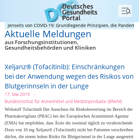
Menü
enseits von COVID-19: Grundlegende Prinzipien, die Pandemien pr
Aktuelle Meldungen
aus Forschungs­institutionen,
Gesundheits­behörden und Kliniken
Xeljanz® (Tofacitinib): Einschränkungen
bei der Anwendung wegen des Risikos von
Blutgerinnseln in der Lunge
17. Mai 2019
-
Bundesinstitut für Arzneimittel und Medizinprodukte (BfArM)
Wirkstoff Tofacitinib Der Ausschuss für Risikobewertung im Bereich der
Pharmakovigilanz (PRAC) bei der Europäischen Arzneimittel-Agentur
(EMA) hat empfohlen, dass Ärzte die zweimal täglich zu verabreichende
Dosis von 10 mg Xeljanz® (Tofacitinib) nicht bei Patienten verschreiben
dürfen, die einem hohen Risiko für Blutgerinnsel in der Lunge ausgesetzt