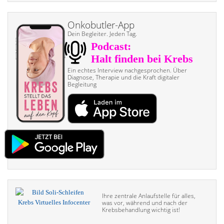
Onkobutler-App
Dein Begleiter. Jeden Tag.
Ein echtes Interview nach­gesprochen. Über
Diagnose, Therapie und die Kraft digitaler
Begleitung
Ihre zentrale Anlaufstelle für alles,
was vor, während und nach der
Krebsbehandlung wichtig ist!