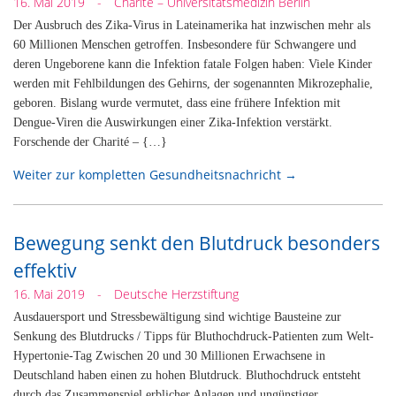
16. Mai 2019
-
Charité – Universitätsmedizin Berlin
Der Ausbruch des Zika-Virus in Lateinamerika hat inzwischen mehr als
60 Millionen Menschen getroffen. Insbesondere für Schwangere und
deren Ungeborene kann die Infektion fatale Folgen haben: Viele Kinder
werden mit Fehlbildungen des Gehirns, der sogenannten Mikrozephalie,
geboren. Bislang wurde vermutet, dass eine frühere Infektion mit
Dengue-Viren die Auswirkungen einer Zika-Infektion verstärkt.
Forschende der Charité – {…}
Weiter zur kompletten Gesundheitsnachricht →
Bewegung senkt den Blutdruck besonders
effektiv
16. Mai 2019
-
Deutsche Herzstiftung
Ausdauersport und Stressbewältigung sind wichtige Bausteine zur
Senkung des Blutdrucks / Tipps für Bluthochdruck-Patienten zum Welt-
Hypertonie-Tag Zwischen 20 und 30 Millionen Erwachsene in
Deutschland haben einen zu hohen Blutdruck. Bluthochdruck entsteht
durch das Zusammenspiel erblicher Anlagen und ungünstiger