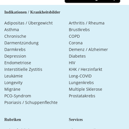
Indikationen / Krankheitsbilder
Adipositas / Übergewicht
Arthritis / Rheuma
Asthma
Brustkrebs
Chronische
COPD
Darmentzündung
Corona
Darmkrebs
Demenz / Alzheimer
Depression
Diabetes
Endometriose
HIV
Interstitielle Zystitis
KHK / Herzinfarkt
Leukämie
Long-COVID
Longevity
Lungenkrebs
Migräne
Multiple Sklerose
PCO-Syndrom
Prostatakrebs
Psoriasis / Schuppenflechte
Rubriken
Services