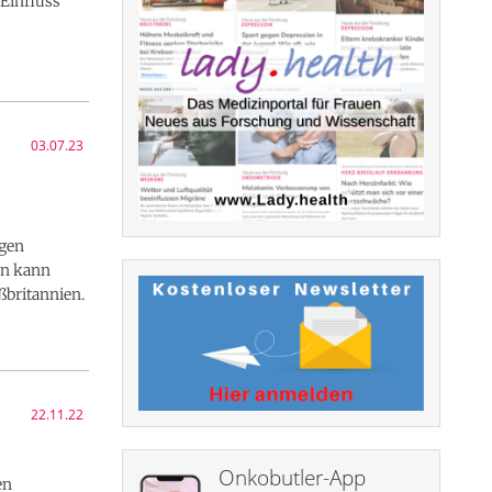
 Einfluss
03.07.23
igen
en kann
ßbritannien.
22.11.22
Onkobutler-App
en