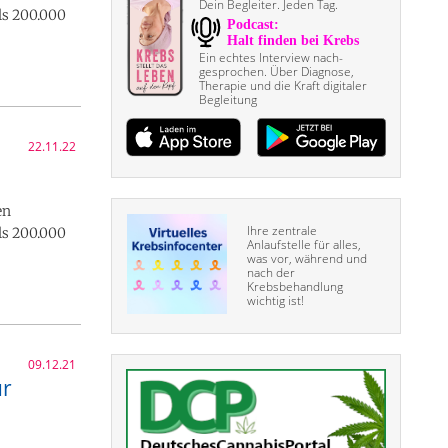
Dein Begleiter. Jeden Tag.
ls 200.000
Ein echtes Interview nach­
gesprochen. Über Diagnose,
Therapie und die Kraft digitaler
Begleitung
22.11.22
en
Ihre zentrale
ls 200.000
Anlaufstelle für alles,
was vor, während und
nach der
Krebsbehandlung
wichtig ist!
09.12.21
ür