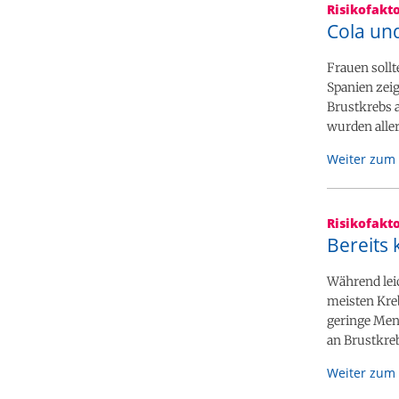
Risikofakt
Cola un
Frauen soll
Spanien zeig
Brustkrebs 
wurden aller
Weiter zum 
Risikofakt
Bereits
Während lei
meisten Kreb
geringe Meng
an Brustkre
Weiter zum 