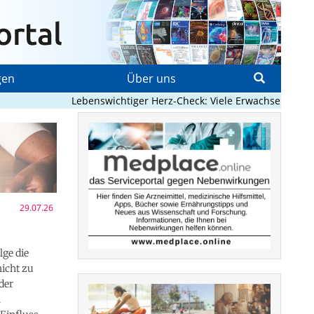
gen
Über uns
Lebenswichtiger Herz-Check: Viele Erwachsene mit ange
29.07.26
ge die
icht zu
der
n