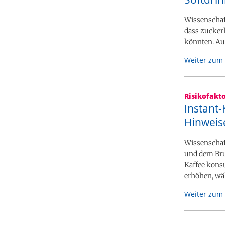
Wissenschaft
dass zuckerh
könnten. Auc
Weiter zum 
Risikofakt
Instant-
Hinweis
Wissenschaf
und dem Brus
Kaffee kons
erhöhen, wä
Weiter zum 