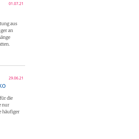
01.07.21
rtung aus
iger an
hänge
tten.
29.06.21
ko
ür die
e nur
e häufiger