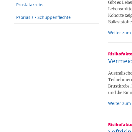
Gibt es Lebe
Prostatakrebs
Lebensmitte
Kohorte zei
Psoriasis / Schuppenflechte
Ballaststof
Weiter zum 
Risikofakt
Vermeid
Australische
Teilnehmern
Brustkrebs.
und die Einn
Weiter zum 
Risikofakt
Softdrin