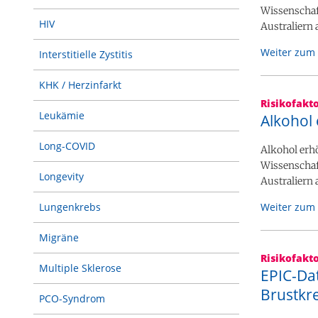
Wissenschaf
HIV
Australiern 
Weiter zum 
Interstitielle Zystitis
KHK / Herzinfarkt
Risikofakt
Leukämie
Alkohol 
Long-COVID
Alkohol erh
Wissenschaf
Longevity
Australiern 
Lungenkrebs
Weiter zum 
Migräne
Risikofakt
Multiple Sklerose
EPIC-Dat
Brustkre
PCO-Syndrom