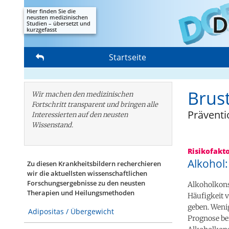
Hier finden Sie die
neusten medizinischen
Studien – übersetzt und
kurzgefasst
Startseite
Brus
Wir machen den medizinischen
Fortschritt transparent und bringen alle
Präventi
Interessierten auf den neusten
Wissenstand.
Risikofakt
Alkohol
Zu diesen Krankheitsbildern recherchieren
wir die aktuellsten wissenschaftlichen
Forschungs­ergebnisse zu den neusten
Alkoholkons
Therapien und Heilungsmethoden
Häufigkeit 
geben. Weni
Adipositas / Übergewicht
Prognose be