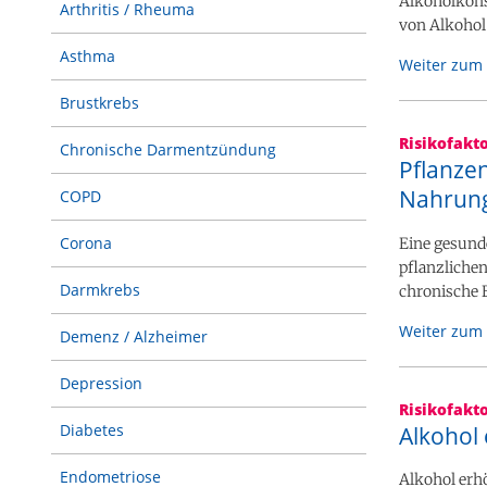
Alkoholkons
Arthritis / Rheuma
von Alkohol 
Asthma
Weiter zum 
Brustkrebs
Risikofakt
Chronische Darmentzündung
Pflanze
Nahrung
COPD
Corona
Eine gesund
pflanzliche
Darmkrebs
chronische E
Weiter zum 
Demenz / Alzheimer
Depression
Risikofakt
Diabetes
Alkohol 
Endometriose
Alkohol erh