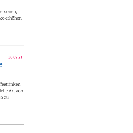
Personen,
iko erhöhen
30.09.21
e
feetrinken
elche Art von
ko zu