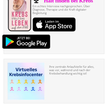
Ein echtes Interview nach­gesprochen. Über
Diagnose, Therapie und die Kraft digitaler
Begleitung
Ihre zentrale Anlaufstelle für alles,
was vor, während und nach der
Krebsbehandlung wichtig ist!