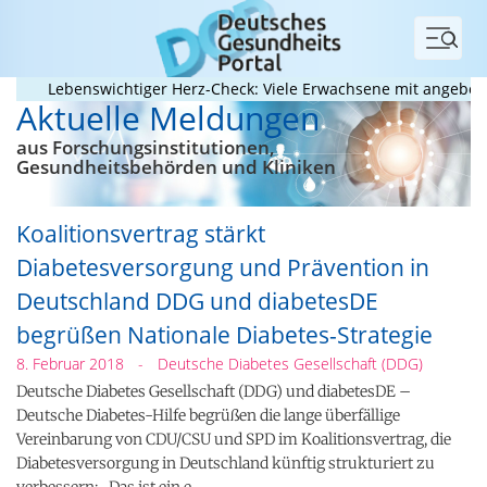
Menü
Lebenswichtiger Herz-Check: Viele Erwachsene mit angeborenem 
Aktuelle Meldungen
aus Forschungs­institutionen,
Gesundheits­behörden und Kliniken
Koalitionsvertrag stärkt
Diabetesversorgung und Prävention in
Deutschland DDG und diabetesDE
begrüßen Nationale Diabetes-Strategie
8. Februar 2018
-
Deutsche Diabetes Gesellschaft (DDG)
Deutsche Diabetes Gesellschaft (DDG) und diabetesDE –
Deutsche Diabetes-Hilfe begrüßen die lange überfällige
Vereinbarung von CDU/CSU und SPD im Koalitionsvertrag, die
Diabetesversorgung in Deutschland künftig strukturiert zu
verbessern: „Das ist ein e…