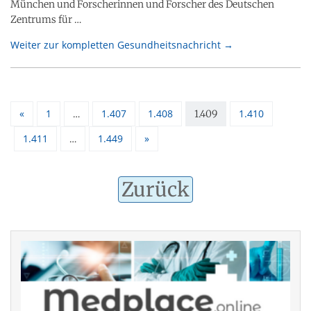
München und Forscherinnen und Forscher des Deutschen
Zentrums für …
Weiter zur kompletten Gesundheitsnachricht →
«
1
1.407
1.408
1.410
…
1.409
1.411
1.449
»
…
Zurück