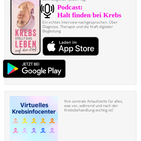
Ein echtes Interview nach­gesprochen. Über
Diagnose, Therapie und die Kraft digitaler
Begleitung
Ihre zentrale Anlaufstelle für alles,
was vor, während und nach der
Krebsbehandlung wichtig ist!