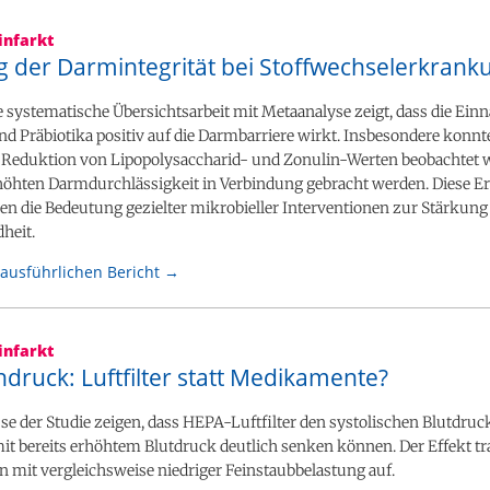
infarkt
g der Darmintegrität bei Stoffwechselerkran
e systematische Übersichtsarbeit mit Metaanalyse zeigt, dass die Ei
nd Präbiotika positiv auf die Darmbarriere wirkt. Insbesondere konnt
e Reduktion von Lipopolysaccharid- und Zonulin-Werten beobachtet w
rhöhten Darmdurchlässigkeit in Verbindung gebracht werden. Diese E
en die Bedeutung gezielter mikrobieller Interventionen zur Stärkung
heit.
ausführlichen Bericht →
infarkt
druck: Luftfilter statt Medikamente?
se der Studie zeigen, dass HEPA-Luftfilter den systolischen Blutdruck
t bereits erhöhtem Blutdruck deutlich senken können. Der Effekt tra
mit vergleichsweise niedriger Feinstaubbelastung auf.