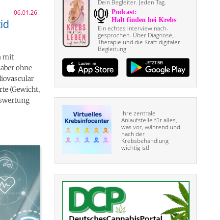
Dein Begleiter. Jeden Tag.
06.01.26
id
Ein echtes Interview nach­
gesprochen. Über Diagnose,
Therapie und die Kraft digitaler
Begleitung
n mit
 aber ohne
diovascular
te (Gewicht,
uswertung
Ihre zentrale
Anlaufstelle für alles,
was vor, während und
nach der
Krebsbehandlung
wichtig ist!