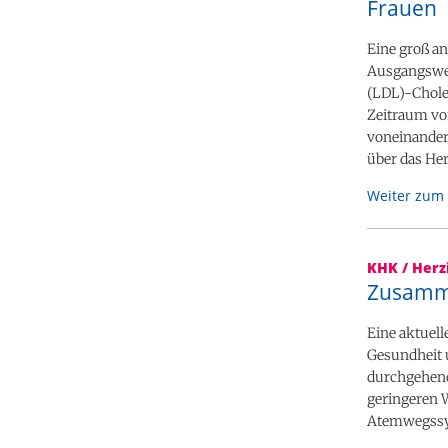
Frauen
Eine groß an
Ausgangswer
(LDL)-Choles
Zeitraum vo
voneinander 
über das Her
Weiter zum 
KHK / Herz
Zusamme
Eine aktuel
Gesundheit 
durchgehend
geringeren 
Atemwegssym