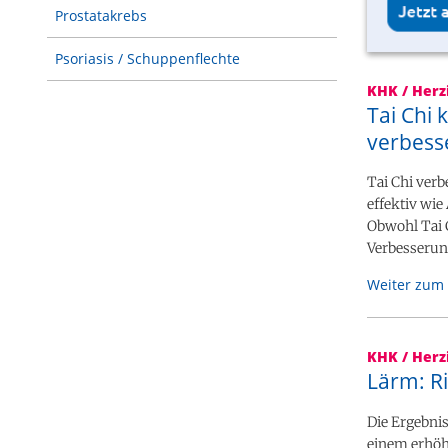
Prostatakrebs
Psoriasis / Schuppenflechte
KHK / Herz
Tai Chi
verbess
Tai Chi ver
effektiv wie
Obwohl Tai C
Verbesserun
Weiter zum 
KHK / Herz
Lärm: Ri
Die Ergebni
einem erhöh