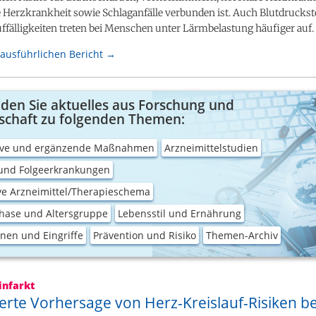
 Herzkrankheit sowie Schlaganfälle verbunden ist. Auch Blutdrucks
fälligkeiten treten bei Menschen unter Lärmbelastung häufiger auf.
ausführlichen Bericht →
nden Sie aktuelles aus Forschung und
schaft zu folgenden Themen:
tive und ergänzende Maßnahmen
Arzneimittelstudien
 und Folgeerkrankungen
ve Arzneimittel/Therapieschema
hase und Altersgruppe
Lebensstil und Ernährung
nen und Eingriffe
Prävention und Risiko
Themen-Archiv
infarkt
erte Vorhersage von Herz-Kreislauf-Risiken be