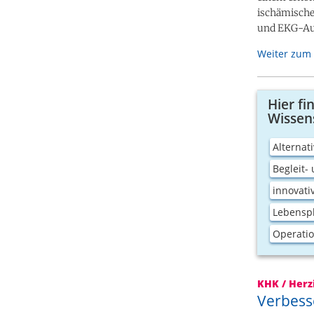
ischämische
und EKG-Auf
Weiter zum 
Hier fi
Wissen
Alterna
Begleit-
innovati
Lebensp
Operatio
KHK / Herz
Verbess