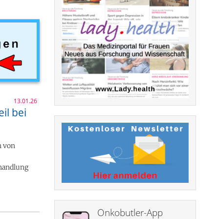
13.01.26
il bei
n von
ehandlung
Onkobutler-App