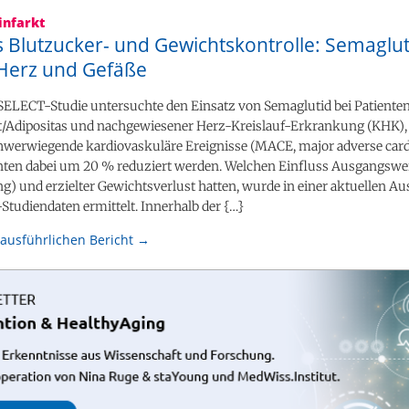
infarkt
s Blutzucker- und Gewichtskontrolle: Semaglut
 Herz und Gefäße
ELECT-Studie untersuchte den Einsatz von Semaglutid bei Patiente
/Adipositas und nachgewiesener Herz-Kreislauf-Erkrankung (KHK),
chwerwiegende kardiovaskuläre Ereignisse (MACE, major adverse car
nten dabei um 20 % reduziert werden. Welchen Einfluss Ausgangswer
) und erzielter Gewichtsverlust hatten, wurde in einer aktuellen A
tudiendaten ermittelt. Innerhalb der {…}
ausführlichen Bericht →