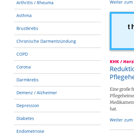
Weiter zum 
Arthritis / Rheuma
Asthma
Brustkrebs
Chronische Darmentzündung
COPD
KHK / Herz
Corona
Redukti
Pflege
Darmkrebs
Eine große 
Demenz / Alzheimer
Pflegeheime
Medikamente
Depression
hat.
Diabetes
Weiter zum 
Endometriose