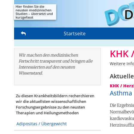
Hier finden Sie die
neusten medizinischen
Studien – übersetzt und
kurzgefasst
Startseite
KHK /
Wir machen den medizinischen
Fortschritt transparent und bringen alle
Weitere Inf
Interessierten auf den neusten
Wissenstand.
Aktuelle
KHK / Herz
Asthma 
Zu diesen Krankheitsbildern recherchieren
wir die aktuellsten wissenschaftlichen
Die Ergebni
Forschungs­ergebnisse zu den neusten
Normalbevöl
Therapien und Heilungsmethoden
kardiovaskul
Adipositas / Übergewicht
Herzinsuffiz