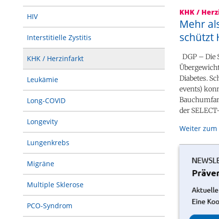
KHK / Herz
HIV
Mehr al
schützt
Interstitielle Zystitis
DGP – Die S
KHK / Herzinfarkt
Übergewicht
Diabetes. S
Leukämie
events) kon
Bauchumfang
Long-COVID
der SELECT-S
Longevity
Weiter zum 
Lungenkrebs
Migräne
Multiple Sklerose
PCO-Syndrom