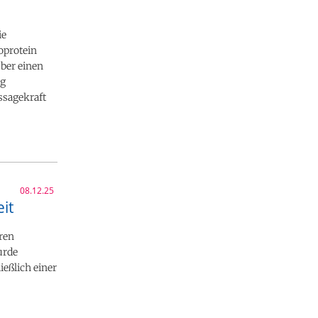
ie
oprotein
über einen
ig
ssagekraft
08.12.25
it
ren
urde
eßlich einer