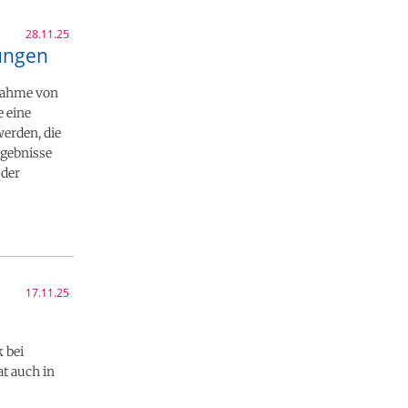
28.11.25
kungen
nnahme von
e eine
erden, die
rgebnisse
 der
17.11.25
 bei
t auch in