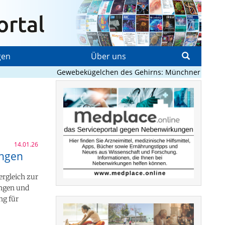
gen
Über uns
Gewebekügelchen des Gehirns: Münchner Forschende e
14.01.26
ungen
ergleich zur
ungen und
ng für