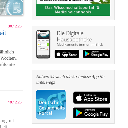
30.12.25
eit
Die Digitale
Hausapotheke
Medikamente immer im Blick
 ähnlich
2 Wochen.
ifikante
Nutzen Sie auch die kosten­lose App für
unterwegs
19.12.25
tung mit
heit,