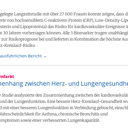
gelegte Langzeitstudie mit über 27 000 Frauen konnte zeigen, dass d
te von hochsensiblem C-reaktivem Protein (CRP), Low-Density-Lip
terin und Lipoprotein(a) das Risiko für kardiovaskuläre Ereignisse 
n 30 Jahren vorhersagen können. Alle 3 Biomarker trugen unabhäng
zur Risikoprognose bei und lieferten in Kombination die höchste Au
z-Kreislauf-Risiko.
ausführlichen Bericht →
infarkt
nhang zwischen Herz- und Lungengesundhe
le Studie analysierte den Zusammenhang zwischen der kardiovaskulä
und der Lungenfunktion. Eine bessere Herz-Kreislauf-Gesundheit w
 mit einer besseren Lungenfunktion in Verbindung gebracht, einschli
Wahrscheinlichkeit für Asthma, chronische Bronchitis und
ptomen sowie einer verbesserten Lungenkapazität.