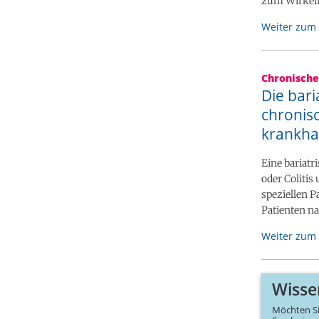
zum Wirkein
Weiter zum 
Chronisch
Die bari
chronis
krankha
Eine bariat
oder Colitis
speziellen P
Patienten na
Weiter zum 
Wisse
Möchten Si