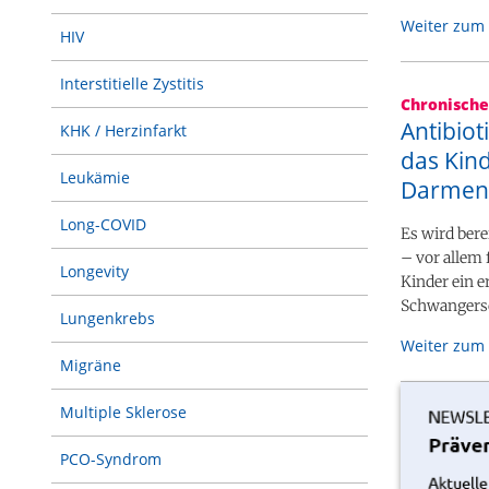
Weiter zum 
HIV
Interstitielle Zystitis
Chronisch
Antibiot
KHK / Herzinfarkt
das Kind
Leukämie
Darment
Long-COVID
Es wird ber
– vor allem
Longevity
Kinder ein 
Schwangersc
Lungenkrebs
Weiter zum 
Migräne
Multiple Sklerose
PCO-Syndrom