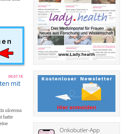
09.07.18
ten mit
is ulcerosa
t hatte
eine
Onkobutler-App