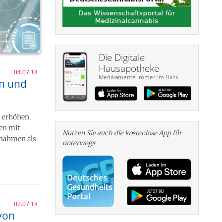
Die Digitale
Hausapotheke
04.07.18
Medikamente immer im Blick
hn und
u erhöhen.
ten mit
Nutzen Sie auch die kosten­lose App für
nnahmen als
unterwegs
02.07.18
von