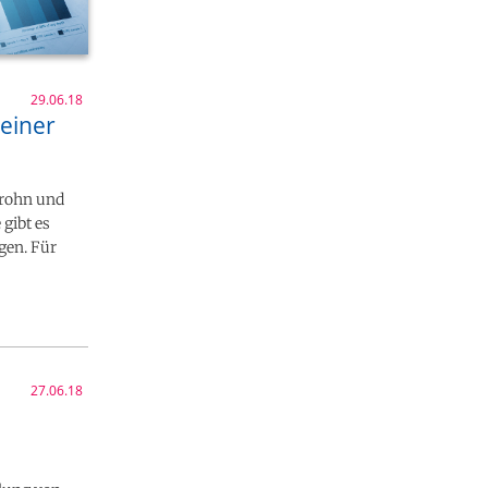
29.06.18
 einer
Crohn und
 gibt es
agen. Für
27.06.18