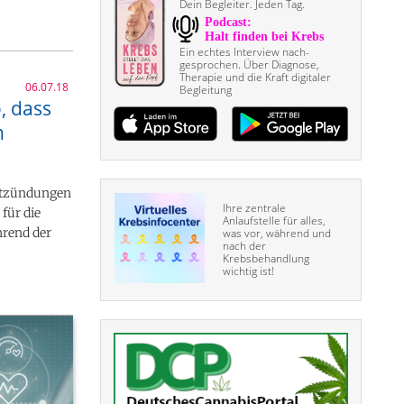
Dein Begleiter. Jeden Tag.
Ein echtes Interview nach­
gesprochen. Über Diagnose,
Therapie und die Kraft digitaler
06.07.18
Begleitung
, dass
n
entzündungen
Ihre zentrale
für die
Anlaufstelle für alles,
hrend der
was vor, während und
nach der
Krebsbehandlung
wichtig ist!