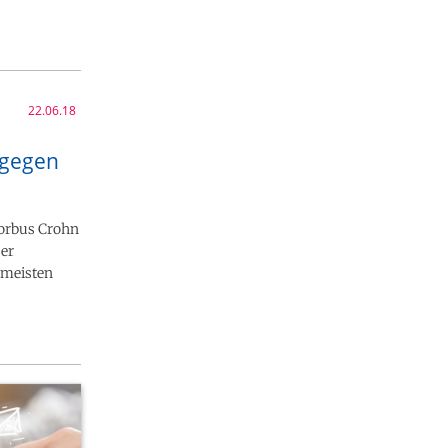
22.06.18
 gegen
Morbus Crohn
ser
r meisten