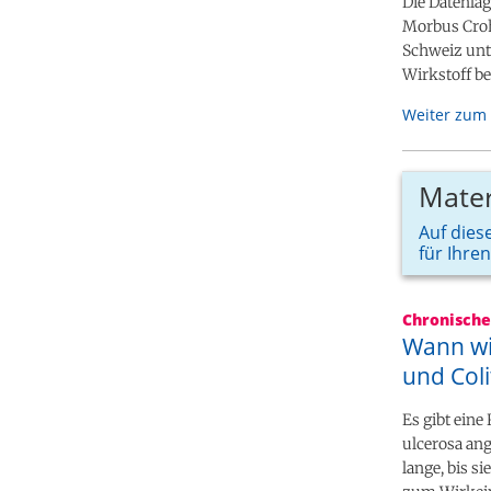
Die Datenlag
Morbus Crohn
Schweiz unt
Wirkstoff b
Weiter zum 
Mater
Auf diese
für Ihre
Chronisch
Wann wi
und Coli
Es gibt ein
ulcerosa an
lange, bis s