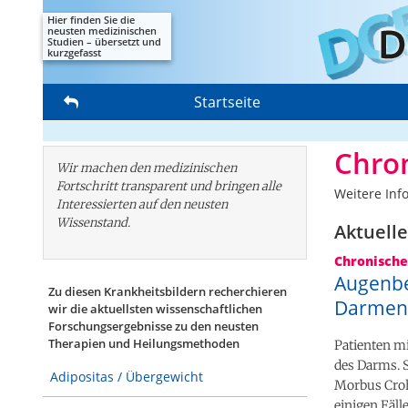
Hier finden Sie die
neusten medizinischen
Studien – übersetzt und
kurzgefasst
Startseite
Chro
Wir machen den medizinischen
Fortschritt transparent und bringen alle
Weitere Inf
Interessierten auf den neusten
Wissenstand.
Aktuelle
Chronisch
Augenbe
Zu diesen Krankheitsbildern recherchieren
Darmen
wir die aktuellsten wissenschaftlichen
Forschungs­ergebnisse zu den neusten
Therapien und Heilungsmethoden
Patienten m
des Darms. S
Adipositas / Übergewicht
Morbus Crohn
einigen Fäl