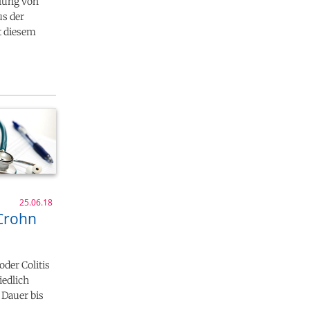
dlung von
us der
t diesem
25.06.18
 Crohn
der Colitis
edlich
 Dauer bis