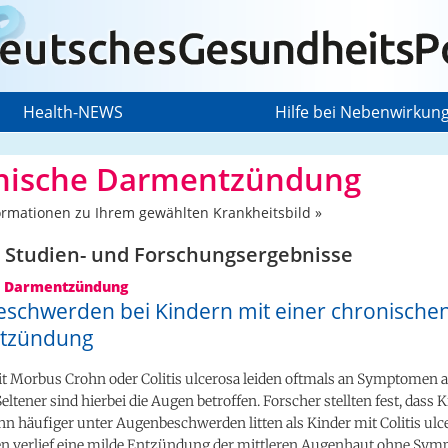
Health-NEWS
Hilfe bei Nebenwirkun
nische Darmentzündung
ormationen zu Ihrem gewählten Krankheitsbild »
 Studien- und Forschungs­ergebnisse
e Darmentzündung
schwerden bei Kindern mit einer chronische
tzündung
it Morbus Crohn oder Colitis ulcerosa leiden oftmals an Symptomen 
eltener sind hierbei die Augen betroffen. Forscher stellten fest, dass 
 häufiger unter Augenbeschwerden litten als Kinder mit Colitis ulce
len verlief eine milde Entzündung der mittleren Augenhaut ohne Sy