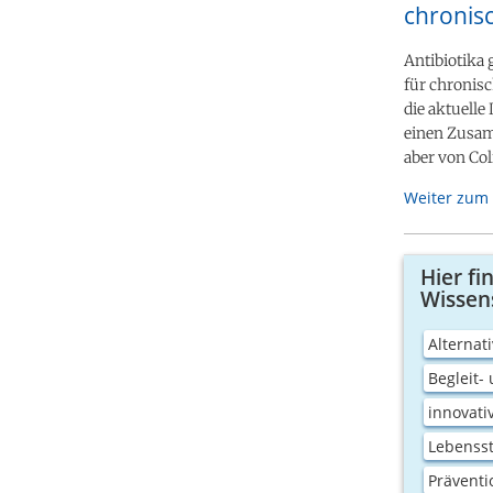
chronis
Antibiotika 
für chronis
die aktuelle
einen Zusam
aber von Coli
Weiter zum 
Hier fi
Wissen
Alternat
Begleit-
innovati
Lebensst
Präventi