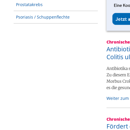
Prostatakrebs
Psoriasis / Schuppenflechte
Chronisch
Antibio
Colitis 
Antibiotika
Zu diesem Er
Morbus Crohn
es die gesu
Weiter zum 
Chronisch
Fördert