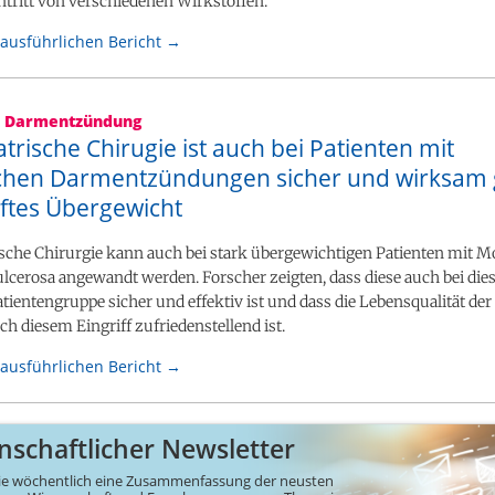
tritt von verschiedenen Wirkstoffen.
ausführlichen Bericht →
e Darmentzündung
atrische Chirugie ist auch bei Patienten mit
chen Darmentzündungen sicher und wirksam
ftes Übergewicht
rische Chirurgie kann auch bei stark übergewichtigen Patienten mit 
 ulcerosa angewandt werden. Forscher zeigten, dass diese auch bei die
atientengruppe sicher und effektiv ist und dass die Lebensqualität de
ch diesem Eingriff zufriedenstellend ist.
ausführlichen Bericht →
nschaftlicher Newsletter
e wöchentlich eine Zusammen­fassung der neusten