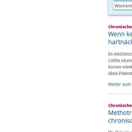
Wöchentl
Chronisch
Wenn ke
hartnäc
Es wird imm
Colitis ulce
immer wieder
diese Patie
Weiter zum 
Chronisch
Methotre
chroni