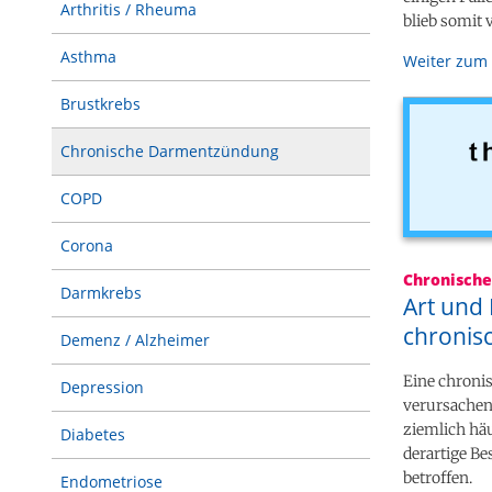
Arthritis / Rheuma
blieb somit
Asthma
Weiter zum 
Brustkrebs
Chronische Darmentzündung
COPD
Corona
Chronisch
Darmkrebs
Art und
chroni
Demenz / Alzheimer
Eine chroni
Depression
verursachen.
ziemlich häu
Diabetes
derartige B
betroffen.
Endometriose