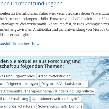
chen Darmentzündungen?
greifen die Darmflora an. Daher wird vermutet, dass deren Verwendun
che Darmentzündungen erhöht. Forscher verschafften sich einen Über
 Datenlage zu dieser Thematik. Sie stellten fest, dass es womöglich tat
menhang zwischen Antibiotika und der Entwicklung von Morbus C
tis ulcerosa – gibt.
ausführlichen Bericht →
nden Sie aktuelles aus Forschung und
schaft zu folgenden Themen:
ives und Ergänzendes
Arzneimittelstudien
 und Folgeerkrankungen
Diagnostik/Verlaufskontrolle
ve Arzneimittel/Therapieschema
Kinder und Jugendliche
il und Ernährung
Operationen/weitere Eingriffe
on und Risikofaktoren
Schwangerschaft/Hormone