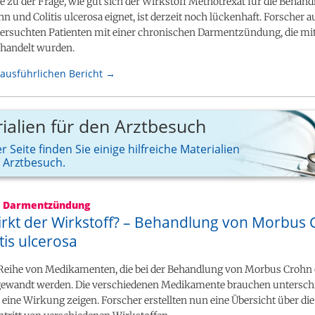
e zu der Frage, wie gut sich der Wirkstoff Methotrexat für die Behan
 und Colitis ulcerosa eignet, ist derzeit noch lückenhaft. Forscher a
ersuchten Patienten mit einer chronischen Darmentzündung, die mi
ehandelt wurden.
ausführlichen Bericht →
ialien für den Arztbesuch
r Seite finden Sie einige hilfreiche Materialien
n Arztbesuch.
e Darmentzündung
rkt der Wirkstoff? – Behandlung von Morbus
tis ulcerosa
e Reihe von Medikamenten, die bei der Behandlung von Morbus Crohn o
gewandt werden. Die verschiedenen Medikamente brauchen unterschi
ie eine Wirkung zeigen. Forscher erstellten nun eine Übersicht über die