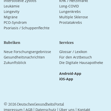
Interstitielle Zystitis
KHK / Herzinfarkt
Leukämie
Long-COVID
Longevity
Lungenkrebs
Migräne
Multiple Sklerose
PCO-Syndrom
Prostatakrebs
Psoriasis / Schuppenflechte
Rubriken
Services
Neue Forschungsergebnisse
Glossar / Lexikon
Gesundheitsnachrichten
Für den Arztbesuch
Zukunftsblick
Die Digitale Hausapotheke
Android-App
iOS-App
© 2026 DeutschesGesundheitsPortal
Impressum
AGB
Datenschutz
Über uns
Kontakt
|
|
|
|