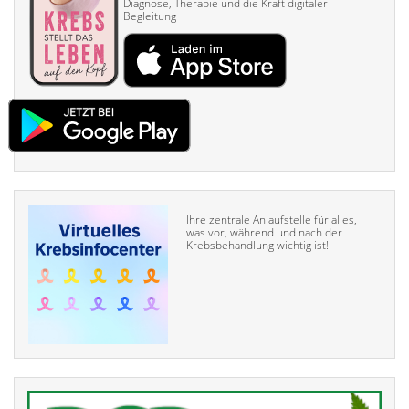
Diagnose, Therapie und die Kraft digitaler
Begleitung
Ihre zentrale Anlaufstelle für alles,
was vor, während und nach der
Krebsbehandlung wichtig ist!