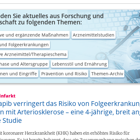
nden Sie aktuelles aus Forschung und
schaft zu folgenden Themen:
tive und ergänzende Maßnahmen
Arzneimittelstudien
 und Folgeerkrankungen
ve Arzneimittel/Therapieschema
hase und Altersgruppe
Lebensstil und Ernährung
nen und Eingriffe
Prävention und Risiko
Themen-Archiv
infarkt
apib verringert das Risiko von Folgeerkrankun
n mit Arteriosklerose – eine 4-jährige, breit an
e Studie
it koronarer Herzkrankheit (KHK) haben ein erhöhtes Risiko für
kungen. Es ist bereits bekannt, dass ein Zusammenhang zwischen d