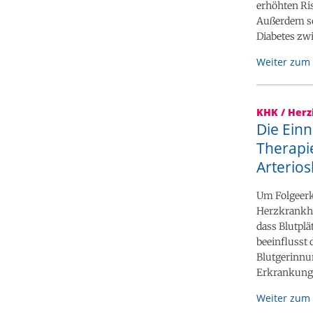
erhöhten Ri
Außerdem sol
Diabetes zw
Weiter zum 
KHK / Herz
Die Einn
Therapie
Arterios
Um Folgeerk
Herzkrankhe
dass Blutplä
beeinflusst
Blutgerinnun
Erkrankunge
Weiter zum 