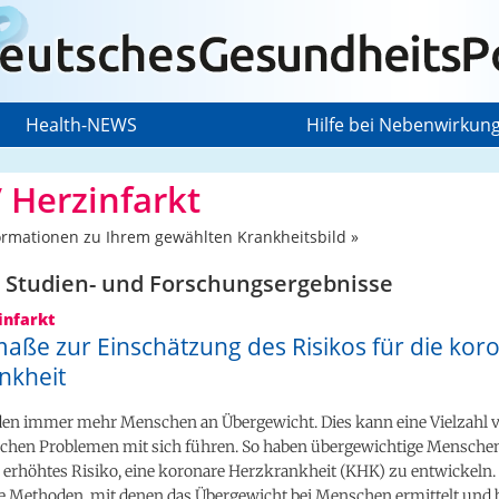
Health-NEWS
Hilfe bei Nebenwirkun
 Herzinfarkt
ormationen zu Ihrem gewählten Krankheitsbild »
 Studien- und Forschungs­ergebnisse
infarkt
aße zur Einschätzung des Risikos für die kor
nkheit
iden immer mehr Menschen an Übergewicht. Dies kann eine Vielzahl 
ichen Problemen mit sich führen. So haben übergewichtige Mensche
erhöhtes Risiko, eine koronare Herzkrankheit (KHK) zu entwickeln. 
e Methoden, mit denen das Übergewicht bei Menschen ermittelt und b