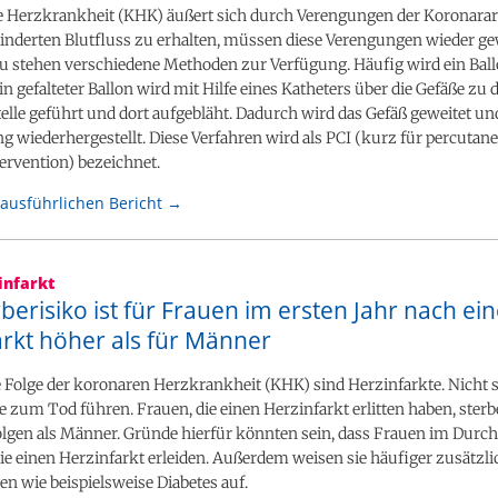
e Herzkrankheit (KHK) äußert sich durch Verengungen der Koronarar
inderten Blutfluss zu erhalten, müssen diese Verengungen wieder ge
u stehen verschiedene Methoden zur Verfügung. Häufig wird ein Bal
ein gefalteter Ballon wird mit Hilfe eines Katheters über die Gefäße zu 
elle geführt und dort aufgebläht. Dadurch wird das Gefäß geweitet un
 wiederhergestellt. Diese Verfahren wird als PCI (kurz für percutan
ervention) bezeichnet.
ausführlichen Bericht →
infarkt
berisiko ist für Frauen im ersten Jahr nach e
arkt höher als für Männer
 Folge der koronaren Herzkrankheit (KHK) sind Herzinfarkte. Nicht s
 zum Tod führen. Frauen, die einen Herzinfarkt erlitten haben, ster
lgen als Männer. Gründe hierfür könnten sein, dass Frauen im Durchs
ie einen Herzinfarkt erleiden. Außerdem weisen sie häufiger zusätzli
n wie beispielsweise Diabetes auf.