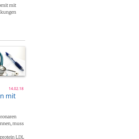
omit mit
ankungen
14.02.18
n mit
oronaren
können, muss
tprotein LDL