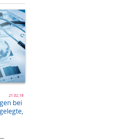
21.02.18
gen bei
gelegte,
em