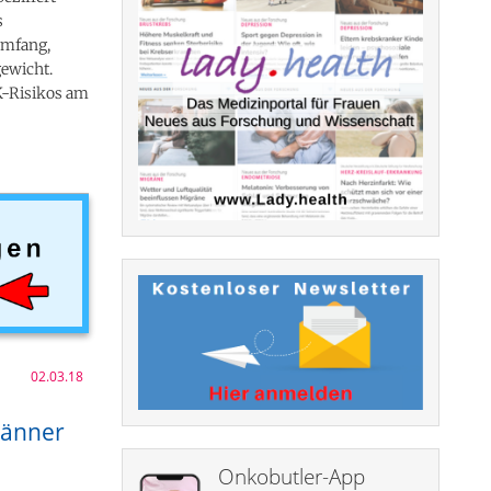
s
umfang,
gewicht.
K-Risikos am
02.03.18
Männer
Onkobutler-App