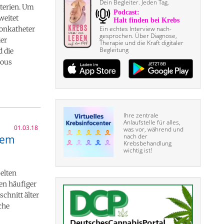
Dein Begleiter. Jeden Tag.
terien. Um
weitet
lonkatheter
Ein echtes Interview nach­
gesprochen. Über Diagnose,
der
Therapie und die Kraft digitaler
Begleitung
d die
eous
Ihre zentrale
Anlaufstelle für alles,
01.03.18
was vor, während und
nach der
inem
Krebsbehandlung
wichtig ist!
elten
ben häufiger
chnitt älter
che