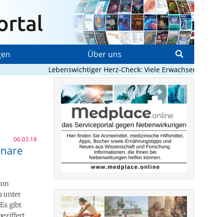
gen
Über uns
Lebenswichtiger Herz-Check: Viele Erwachsene mit angebo
06.03.18
onare
von
n unter
Es gibt
eziffert