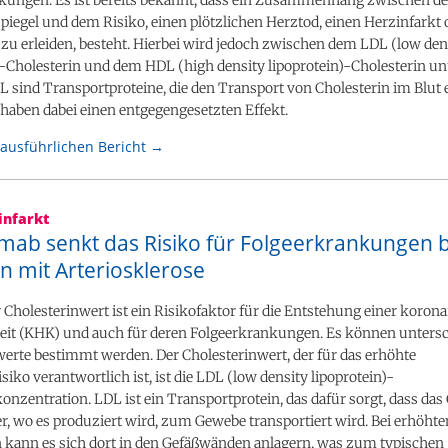
piegel und dem Risiko, einen plötzlichen Herztod, einen Herzinfarkt 
 zu erleiden, besteht. Hierbei wird jedoch zwischen dem LDL (low den
 -Cholesterin und dem HDL (high density lipoprotein)-Cholesterin un
sind Transportproteine, die den Transport von Cholesterin im Blut 
haben dabei einen entgegengesetzten Effekt.
ausführlichen Bericht →
infarkt
mab senkt das Risiko für Folgeerkrankungen b
n mit Arteriosklerose
 Cholesterinwert ist ein Risikofaktor für die Entstehung einer koron
it (KHK) und auch für deren Folgeerkrankungen. Es können untersc
erte bestimmt werden. Der Cholesterinwert, der für das erhöhte
siko verantwortlich ist, ist die LDL (low density lipoprotein)-
onzentration. LDL ist ein Transportprotein, das dafür sorgt, dass das
r, wo es produziert wird, zum Gewebe transportiert wird. Bei erhöht
ann es sich dort in den Gefäßwänden anlagern, was zum typischen