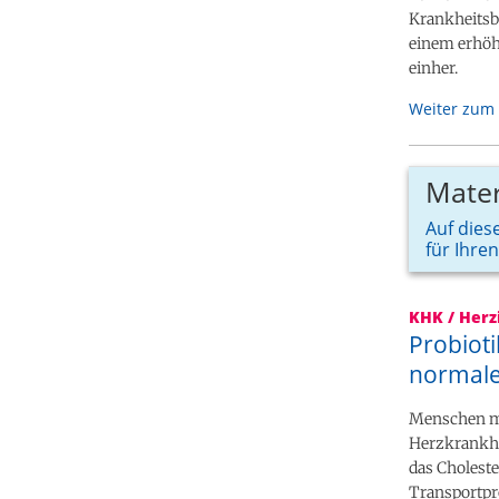
Krankheitsb
einem erhöh
einher.
Weiter zum 
Mater
Auf diese
für Ihre
KHK / Herz
Probiot
normale
Menschen mi
Herzkrankhe
das Choleste
Transportpro