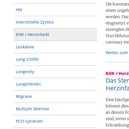
Die koronar
HIV
einen ungeh
werden. Daz
Interstitielle Zystitis
eingesetzt: 
verengten St
KHK / Herzinfarkt
Durchblutung
coronary int
Leukämie
Weiter zum 
Long-COVID
Longevity
KHK / Herz
Das Ster
Lungenkrebs
Herzinf
Migräne
Eine häufige
können diese
Multiple Sklerose
an dessen Fo
sind, wenn s
PCO-Syndrom
Erkrankunge