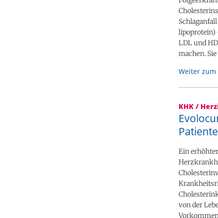
Cholesterins
Schlaganfall
lipoprotein)
LDL und HDL 
machen. Sie 
Weiter zum 
KHK / Herz
Evolocu
Patiente
Ein erhöhter
Herzkrankhe
Cholesterinw
Krankheitsri
Cholesterink
von der Lebe
Vorkommen k