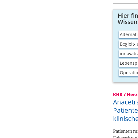
Hier fi
Wissen
Alterna
Begleit-
innovati
Lebensp
Operatio
KHK / Herz
Anacetr
Patiente
klinisch
Patienten m
Folgeerkran