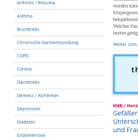
Arthritis / Rheuma
werden kann.
Körpergewic
Asthma
beispielswei
Welcher Par
Brustkrebs
besten geeign
Chronische Darmentzündung
Weiter zum 
COPD
Corona
Darmkrebs
Demenz / Alzheimer
KHK / Herz
Depression
Gefäßer
Untersc
Diabetes
und Fra
Endometriose