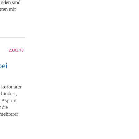
unden sind.
nten mit
23.02.18
bei
r koronarer
hindert,
 Aspirin
 die
 mehrerer