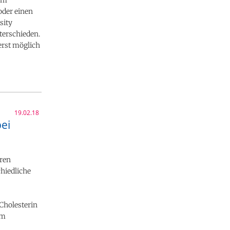
oder einen
sity
terschieden.
erst möglich
19.02.18
ei
aren
hiedliche
 Cholesterin
em