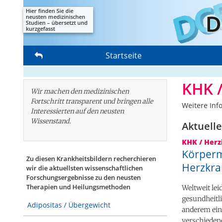
Hier finden Sie die
neusten medizinischen
Studien – übersetzt und
kurzgefasst
Startseite
KHK /
Wir machen den medizinischen
Fortschritt transparent und bringen alle
Weitere Inf
Interessierten auf den neusten
Wissenstand.
Aktuelle
KHK / Herz
Körperm
Zu diesen Krankheitsbildern recherchieren
Herzkra
wir die aktuellsten wissenschaftlichen
Forschungs­ergebnisse zu den neusten
Therapien und Heilungsmethoden
Weltweit le
gesundheitl
Adipositas / Übergewicht
anderem ein 
verschieden