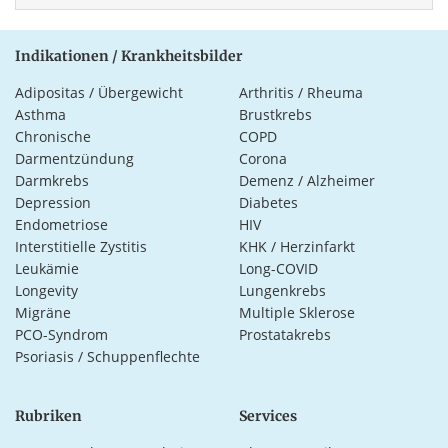
Indikationen / Krankheitsbilder
Adipositas / Übergewicht
Arthritis / Rheuma
Asthma
Brustkrebs
Chronische
COPD
Darmentzündung
Corona
Darmkrebs
Demenz / Alzheimer
Depression
Diabetes
Endometriose
HIV
Interstitielle Zystitis
KHK / Herzinfarkt
Leukämie
Long-COVID
Longevity
Lungenkrebs
Migräne
Multiple Sklerose
PCO-Syndrom
Prostatakrebs
Psoriasis / Schuppenflechte
Rubriken
Services