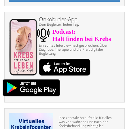
Onkobutler-App
Dein Begleiter. Jeden Tag.
Ein echtes Interview nach­gesprochen. Über
Diagnose, Therapie und die Kraft digitaler
Begleitung
Ihre zentrale Anlaufstelle für alles,
was vor, während und nach der
Krebsbehandlung wichtig ist!