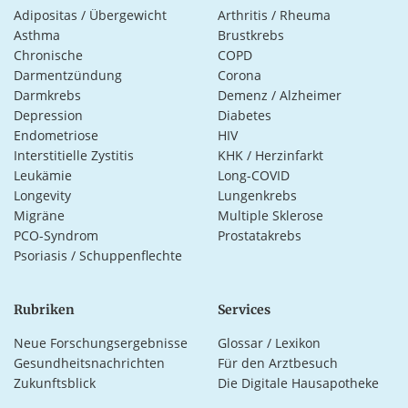
Adipositas / Übergewicht
Arthritis / Rheuma
Asthma
Brustkrebs
Chronische
COPD
Darmentzündung
Corona
Darmkrebs
Demenz / Alzheimer
Depression
Diabetes
Endometriose
HIV
Interstitielle Zystitis
KHK / Herzinfarkt
Leukämie
Long-COVID
Longevity
Lungenkrebs
Migräne
Multiple Sklerose
PCO-Syndrom
Prostatakrebs
Psoriasis / Schuppenflechte
Rubriken
Services
Neue Forschungsergebnisse
Glossar / Lexikon
Gesundheitsnachrichten
Für den Arztbesuch
Zukunftsblick
Die Digitale Hausapotheke